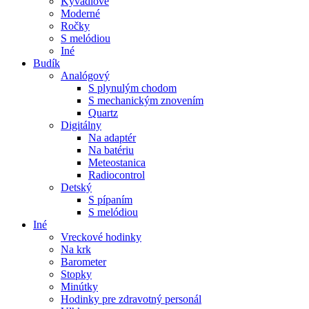
Kyvadlové
Moderné
Ročky
S melódiou
Iné
Budík
Analógový
S plynulým chodom
S mechanickým znovením
Quartz
Digitálny
Na adaptér
Na batériu
Meteostanica
Radiocontrol
Detský
S pípaním
S melódiou
Iné
Vreckové hodinky
Na krk
Barometer
Stopky
Minútky
Hodinky pre zdravotný personál