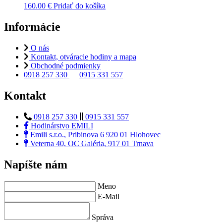
160.00
€
Pridať do košíka
Informácie
O nás
Kontakt, otváracie hodiny a mapa
Obchodné podmienky
0918 257 330
0915 331 557
Kontakt
0918 257 330
0915 331 557
Hodinárstvo EMILI
Emili s.r.o., Pribinova 6 920 01 Hlohovec
Veterna 40, OC Galéria, 917 01 Trnava
Napíšte nám
Meno
E-Mail
Správa