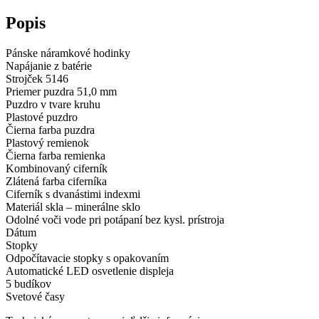
Popis
Pánske náramkové hodinky
Napájanie z batérie
Strojček 5146
Priemer puzdra 51,0 mm
Puzdro v tvare kruhu
Plastové puzdro
Čierna farba puzdra
Plastový remienok
Čierna farba remienka
Kombinovaný ciferník
Zlátená farba ciferníka
Ciferník s dvanástimi indexmi
Materiál skla – minerálne sklo
Odolné voči vode pri potápaní bez kysl. prístroja
Dátum
Stopky
Odpočítavacie stopky s opakovaním
Automatické LED osvetlenie displeja
5 budíkov
Svetové časy