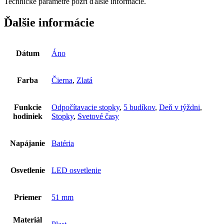
Technické parametre pozri ďalšie informácie.
Ďalšie informácie
Dátum
Áno
Farba
Čierna
,
Zlatá
Funkcie
Odpočítavacie stopky
,
5 budíkov
,
Deň v týždni
,
hodiniek
Stopky
,
Svetové časy
Napájanie
Batéria
Osvetlenie
LED osvetlenie
Priemer
51 mm
Materiál