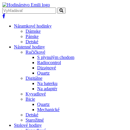
Náramkové hodinky
Dámske
Pánske
Detské
Nástenné hodiny
Ručičkové
S plynulým chodom
Radiocontrol
Dizajnové
Quartz
Digitálne
Na baterku
Na adaptér
Kyvadlové
Bicie
Quartz
Mechanické
Detské
Starožitné
Stolové hodiny