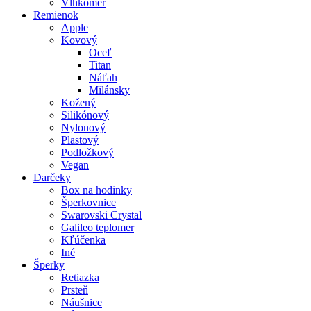
Vlhkomer
Remienok
Apple
Kovový
Oceľ
Titan
Náťah
Milánsky
Kožený
Silikónový
Nylonový
Plastový
Podložkový
Vegan
Darčeky
Box na hodinky
Šperkovnice
Swarovski Crystal
Galileo teplomer
Kľúčenka
Iné
Šperky
Retiazka
Prsteň
Náušnice