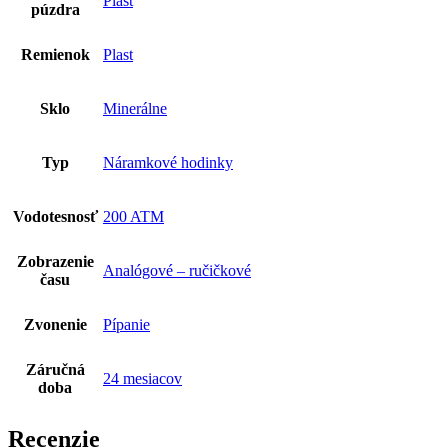
Plast
púzdra
Remienok
Plast
Sklo
Minerálne
Typ
Náramkové hodinky
Vodotesnosť
200 ATM
Zobrazenie
Analógové – ručičkové
času
Zvonenie
Pípanie
Záručná
24 mesiacov
doba
Recenzie