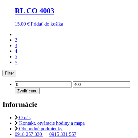
RL CO 4003
15.00
€
Pridať do košíka
1
2
3
4
5
>
Filter
Zvoliť cenu
Informácie
O nás
Kontakt, otváracie hodiny a mapa
Obchodné podmienky
0918 257 330
0915 331 557