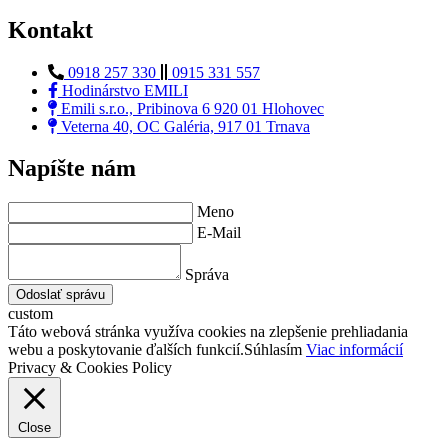
Kontakt
0918 257 330
0915 331 557
Hodinárstvo EMILI
Emili s.r.o., Pribinova 6 920 01 Hlohovec
Veterna 40, OC Galéria, 917 01 Trnava
Napíšte nám
Meno
E-Mail
Správa
Odoslať správu
custom
Táto webová stránka využíva cookies na zlepšenie prehliadania
webu a poskytovanie ďalších funkcií.
Súhlasím
Viac informácií
Privacy & Cookies Policy
Close