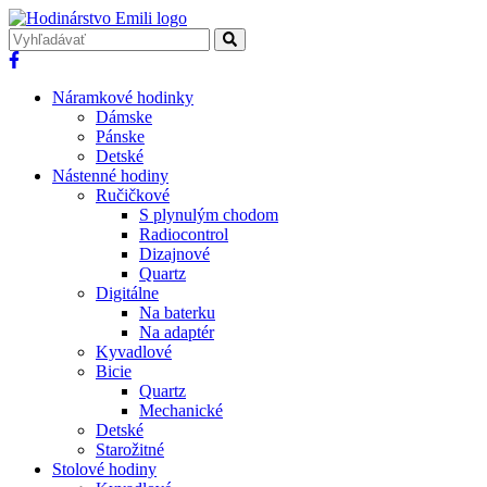
Náramkové hodinky
Dámske
Pánske
Detské
Nástenné hodiny
Ručičkové
S plynulým chodom
Radiocontrol
Dizajnové
Quartz
Digitálne
Na baterku
Na adaptér
Kyvadlové
Bicie
Quartz
Mechanické
Detské
Starožitné
Stolové hodiny