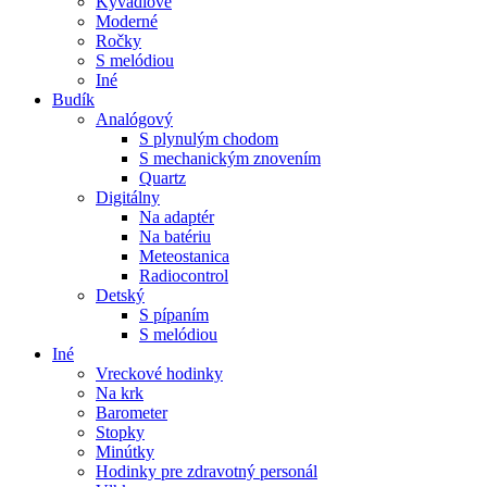
Kyvadlové
Moderné
Ročky
S melódiou
Iné
Budík
Analógový
S plynulým chodom
S mechanickým znovením
Quartz
Digitálny
Na adaptér
Na batériu
Meteostanica
Radiocontrol
Detský
S pípaním
S melódiou
Iné
Vreckové hodinky
Na krk
Barometer
Stopky
Minútky
Hodinky pre zdravotný personál