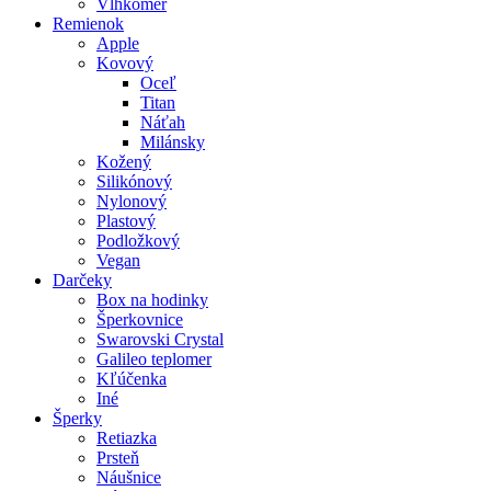
Vlhkomer
Remienok
Apple
Kovový
Oceľ
Titan
Náťah
Milánsky
Kožený
Silikónový
Nylonový
Plastový
Podložkový
Vegan
Darčeky
Box na hodinky
Šperkovnice
Swarovski Crystal
Galileo teplomer
Kľúčenka
Iné
Šperky
Retiazka
Prsteň
Náušnice