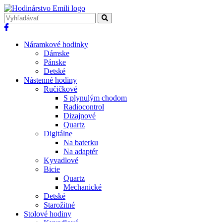
Náramkové hodinky
Dámske
Pánske
Detské
Nástenné hodiny
Ručičkové
S plynulým chodom
Radiocontrol
Dizajnové
Quartz
Digitálne
Na baterku
Na adaptér
Kyvadlové
Bicie
Quartz
Mechanické
Detské
Starožitné
Stolové hodiny