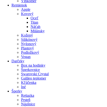
Vlhkomer
Remienok
Apple
Kovový
Oceľ
Titan
Náťah
Milánsky
Kožený
Silikónový
Nylonový
Plastový
Podložkový
Vegan
Darčeky
Box na hodinky
Šperkovnice
Swarovski Crystal
Galileo teplomer
Kľúčenka
Iné
Šperky
Retiazka
Prsteň
Náušnice