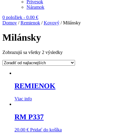
Prívesok
Náramok
0 položiek
-
0.00
€
Domov
/
Remienok
/
Kovový
/ Milánsky
Milánsky
Zobrazujú sa všetky 2 výsledky
REMIENOK
Viac info
RM P337
20.00
€
Pridať do košíka