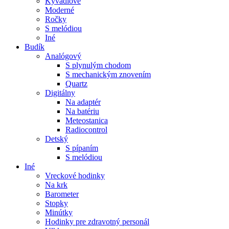
Kyvadlové
Moderné
Ročky
S melódiou
Iné
Budík
Analógový
S plynulým chodom
S mechanickým znovením
Quartz
Digitálny
Na adaptér
Na batériu
Meteostanica
Radiocontrol
Detský
S pípaním
S melódiou
Iné
Vreckové hodinky
Na krk
Barometer
Stopky
Minútky
Hodinky pre zdravotný personál