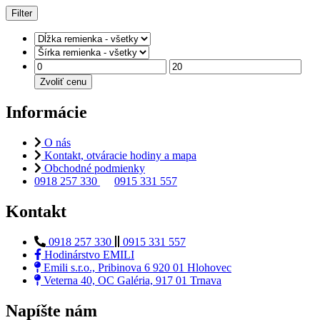
Filter
Zvoliť cenu
Informácie
O nás
Kontakt, otváracie hodiny a mapa
Obchodné podmienky
0918 257 330
0915 331 557
Kontakt
0918 257 330
0915 331 557
Hodinárstvo EMILI
Emili s.r.o., Pribinova 6 920 01 Hlohovec
Veterna 40, OC Galéria, 917 01 Trnava
Napíšte nám