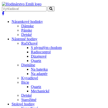
Náramkové hodinky
Dámske
Pánske
Detské
Nástenné hodiny
Ručičkové
S plynulým chodom
Radiocontrol
Dizajnové
Quartz
Digitálne
Na baterku
Na adaptér
Kyvadlové
Bicie
Quartz
Mechanické
Detské
Starožitné
Stolové hodiny