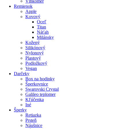
Vlhkomer
Remienok
Apple
Kovový
Oceľ
Titan
Náťah
Milánsky
Kožený
Silikónový
Nylonový
Plastový
Podložkový
Vegan
Darčeky
Box na hodinky
Šperkovnice
Swarovski Crystal
Galileo teplomer
Kľúčenka
Iné
Šperky
Retiazka
Prsteň
Náušnice