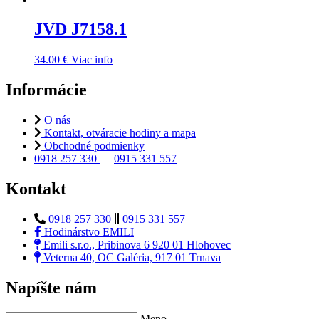
JVD J7158.1
34.00
€
Viac info
Informácie
O nás
Kontakt, otváracie hodiny a mapa
Obchodné podmienky
0918 257 330
0915 331 557
Kontakt
0918 257 330
0915 331 557
Hodinárstvo EMILI
Emili s.r.o., Pribinova 6 920 01 Hlohovec
Veterna 40, OC Galéria, 917 01 Trnava
Napíšte nám
Meno