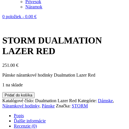
Prívesok
Náramok
0 položiek
-
0.00
€
STORM DUALMATION
LAZER RED
251.00
€
Pánske náramkové hodinky Dualmation Lazer Red
1 na sklade
Pridať do košíka
Katalógové číslo:
Dualmation Lazer Red
Kategórie:
Dámske
,
Náramkové hodinky
,
Pánske
Značka:
STORM
Popis
Ďalšie informácie
Recenzie (0)