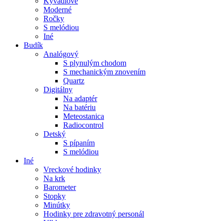
Kyvadlové
Moderné
Ročky
S melódiou
Iné
Budík
Analógový
S plynulým chodom
S mechanickým znovením
Quartz
Digitálny
Na adaptér
Na batériu
Meteostanica
Radiocontrol
Detský
S pípaním
S melódiou
Iné
Vreckové hodinky
Na krk
Barometer
Stopky
Minútky
Hodinky pre zdravotný personál