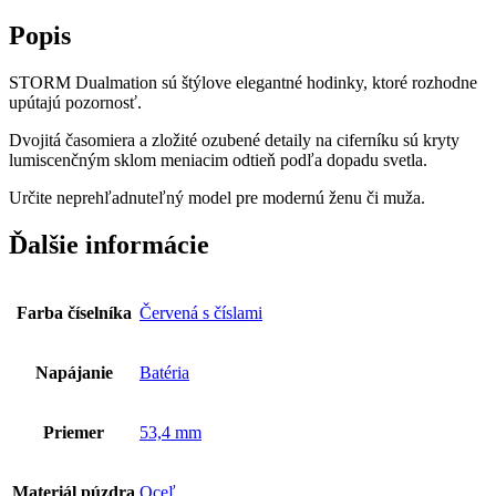
Popis
STORM Dualmation sú štýlove elegantné hodinky, ktoré rozhodne
upútajú pozornosť.
Dvojitá časomiera a zložité ozubené detaily na ciferníku sú kryty
lumiscenčným sklom meniacim odtieň podľa dopadu svetla.
Určite neprehľadnuteľný model pre modernú ženu či muža.
Ďalšie informácie
Farba číselníka
Červená s číslami
Napájanie
Batéria
Priemer
53,4 mm
Materiál púzdra
Oceľ