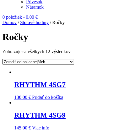
Prívesok
Náramok
0 položiek
-
0.00
€
Domov
/
Stolové hodiny
/ Ročky
Ročky
Zobrazuje sa všetkych 12 výsledkov
RHYTHM 4SG7
130.00
€
Pridať do košíka
RHYTHM 4SG9
145.00
€
Viac info