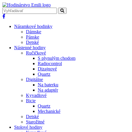
Náramkové hodinky
Dámske
Pánske
Detské
Nástenné hodiny
Ručičkové
S plynulým chodom
Radiocontrol
Dizajnové
Quartz
Digitálne
Na baterku
Na adaptér
Kyvadlové
Bicie
Quartz
Mechanické
Detské
Starožitné
Stolové hodiny