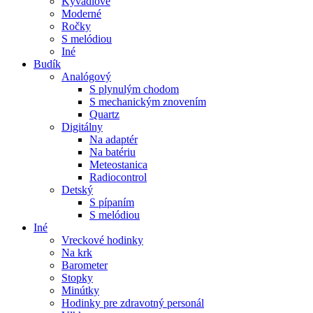
Kyvadlové
Moderné
Ročky
S melódiou
Iné
Budík
Analógový
S plynulým chodom
S mechanickým znovením
Quartz
Digitálny
Na adaptér
Na batériu
Meteostanica
Radiocontrol
Detský
S pípaním
S melódiou
Iné
Vreckové hodinky
Na krk
Barometer
Stopky
Minútky
Hodinky pre zdravotný personál