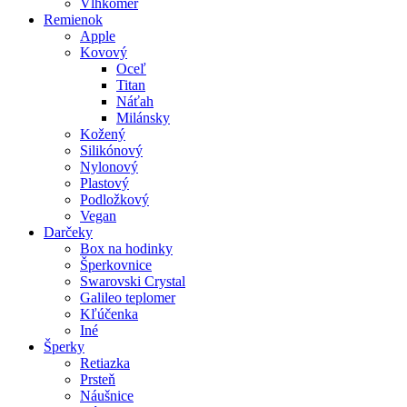
Vlhkomer
Remienok
Apple
Kovový
Oceľ
Titan
Náťah
Milánsky
Kožený
Silikónový
Nylonový
Plastový
Podložkový
Vegan
Darčeky
Box na hodinky
Šperkovnice
Swarovski Crystal
Galileo teplomer
Kľúčenka
Iné
Šperky
Retiazka
Prsteň
Náušnice