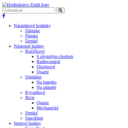
Náramkové hodinky
Dámske
Pánske
Detské
Nástenné hodiny
Ručičkové
S plynulým chodom
Radiocontrol
Dizajnové
Quartz
Digitálne
Na baterku
Na adaptér
Kyvadlové
Bicie
Quartz
Mechanické
Detské
Starožitné
Stolové hodiny