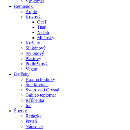
Vlhkomer
Remienok
Apple
Kovový
Oceľ
Titan
Náťah
Milánsky
Kožený
Silikónový
Nylonový
Plastový
Podložkový
Vegan
Darčeky
Box na hodinky
Šperkovnice
Swarovski Crystal
Galileo teplomer
Kľúčenka
Iné
Šperky
Retiazka
Prsteň
Náušnice