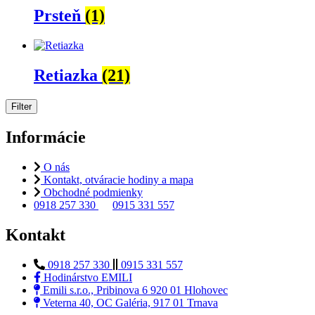
Prsteň
(1)
Retiazka
(21)
Filter
Informácie
O nás
Kontakt, otváracie hodiny a mapa
Obchodné podmienky
0918 257 330
0915 331 557
Kontakt
0918 257 330
0915 331 557
Hodinárstvo EMILI
Emili s.r.o., Pribinova 6 920 01 Hlohovec
Veterna 40, OC Galéria, 917 01 Trnava