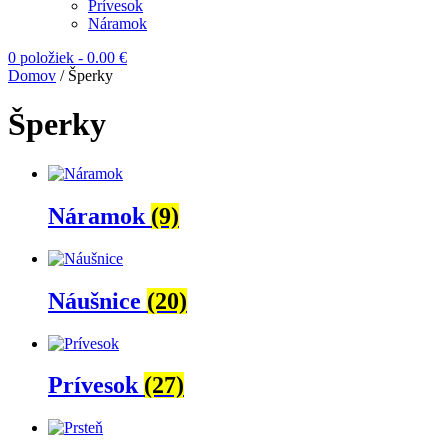
Prívesok
Náramok
0 položiek
-
0.00
€
Domov
/ Šperky
Šperky
Náramok
(9)
Náušnice
(20)
Prívesok
(27)