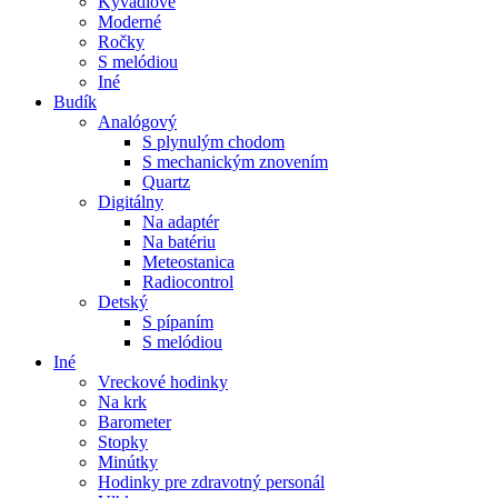
Kyvadlové
Moderné
Ročky
S melódiou
Iné
Budík
Analógový
S plynulým chodom
S mechanickým znovením
Quartz
Digitálny
Na adaptér
Na batériu
Meteostanica
Radiocontrol
Detský
S pípaním
S melódiou
Iné
Vreckové hodinky
Na krk
Barometer
Stopky
Minútky
Hodinky pre zdravotný personál