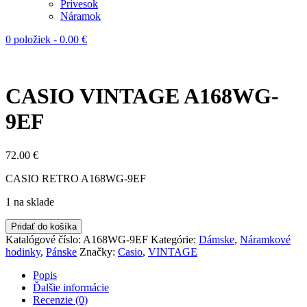
Prívesok
Náramok
0 položiek
-
0.00
€
CASIO VINTAGE A168WG-
9EF
72.00
€
CASIO RETRO A168WG-9EF
1 na sklade
Pridať do košíka
Katalógové číslo:
A168WG-9EF
Kategórie:
Dámske
,
Náramkové
hodinky
,
Pánske
Značky:
Casio
,
VINTAGE
Popis
Ďalšie informácie
Recenzie (0)