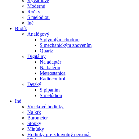
Kyvadlové
Moderné
Ročky
S melódiou
Iné
Budík
Analógový
S plynulým chodom
S mechanickým znovením
Quartz
Digitálny
Na adaptér
Na batériu
Meteostanica
Radiocontrol
Detský
S pípaním
S melódiou
Iné
Vreckové hodinky
Na krk
Barometer
Stopky
Minútky
Hodinky pre zdravotný personál