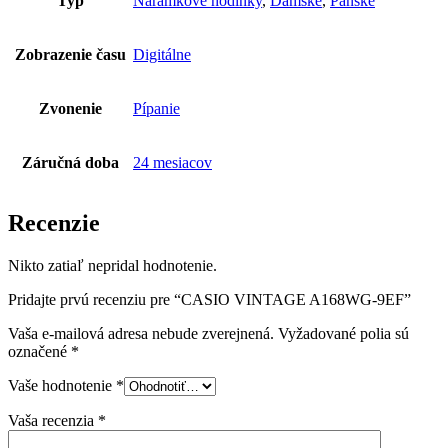
Typ
Náramkové hodinky
,
Dámske
,
Pánske
Zobrazenie času
Digitálne
Zvonenie
Pípanie
Záručná doba
24 mesiacov
Recenzie
Nikto zatiaľ nepridal hodnotenie.
Pridajte prvú recenziu pre “CASIO VINTAGE A168WG-9EF”
Vaša e-mailová adresa nebude zverejnená.
Vyžadované polia sú
označené
*
Vaše hodnotenie
*
Vaša recenzia
*