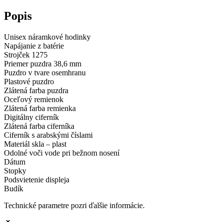
Popis
Unisex náramkové hodinky
Napájanie z batérie
Strojček 1275
Priemer puzdra 38,6 mm
Puzdro v tvare osemhranu
Plastové puzdro
Zlátená farba puzdra
Oceľový remienok
Zlátená farba remienka
Digitálny ciferník
Zlátená farba ciferníka
Ciferník s arabskými číslami
Materiál skla – plast
Odolné voči vode pri bežnom nosení
Dátum
Stopky
Podsvietenie displeja
Budík
Technické parametre pozri ďalšie informácie.