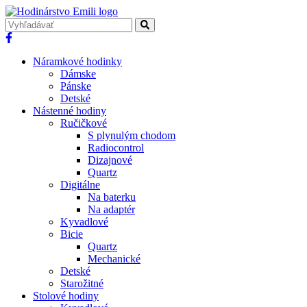
Náramkové hodinky
Dámske
Pánske
Detské
Nástenné hodiny
Ručičkové
S plynulým chodom
Radiocontrol
Dizajnové
Quartz
Digitálne
Na baterku
Na adaptér
Kyvadlové
Bicie
Quartz
Mechanické
Detské
Starožitné
Stolové hodiny