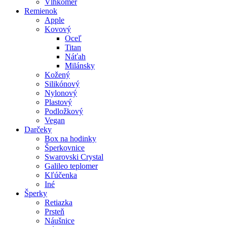
Vlhkomer
Remienok
Apple
Kovový
Oceľ
Titan
Náťah
Milánsky
Kožený
Silikónový
Nylonový
Plastový
Podložkový
Vegan
Darčeky
Box na hodinky
Šperkovnice
Swarovski Crystal
Galileo teplomer
Kľúčenka
Iné
Šperky
Retiazka
Prsteň
Náušnice