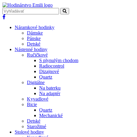
Náramkové hodinky
Dámske
Pánske
Detské
Nástenné hodiny
Ručičkové
S plynulým chodom
Radiocontrol
Dizajnové
Quartz
Digitálne
Na baterku
Na adaptér
Kyvadlové
Bicie
Quartz
Mechanické
Detské
Starožitné
Stolové hodiny