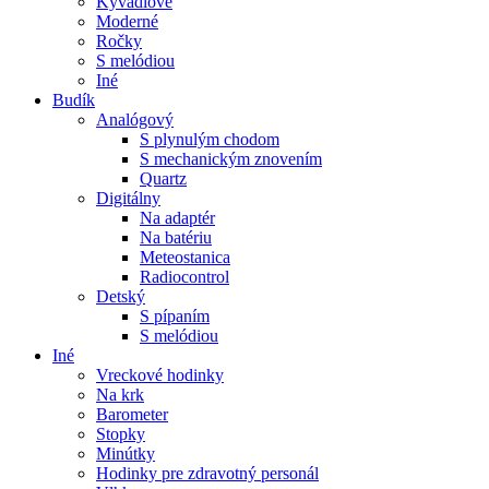
Kyvadlové
Moderné
Ročky
S melódiou
Iné
Budík
Analógový
S plynulým chodom
S mechanickým znovením
Quartz
Digitálny
Na adaptér
Na batériu
Meteostanica
Radiocontrol
Detský
S pípaním
S melódiou
Iné
Vreckové hodinky
Na krk
Barometer
Stopky
Minútky
Hodinky pre zdravotný personál