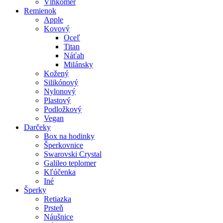
Vlhkomer
Remienok
Apple
Kovový
Oceľ
Titan
Náťah
Milánsky
Kožený
Silikónový
Nylonový
Plastový
Podložkový
Vegan
Darčeky
Box na hodinky
Šperkovnice
Swarovski Crystal
Galileo teplomer
Kľúčenka
Iné
Šperky
Retiazka
Prsteň
Náušnice