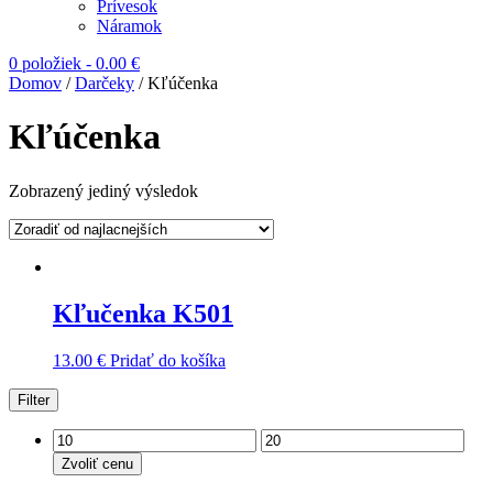
Prívesok
Náramok
0 položiek
-
0.00
€
Domov
/
Darčeky
/ Kľúčenka
Kľúčenka
Zobrazený jediný výsledok
Kľučenka K501
13.00
€
Pridať do košíka
Filter
Zvoliť cenu