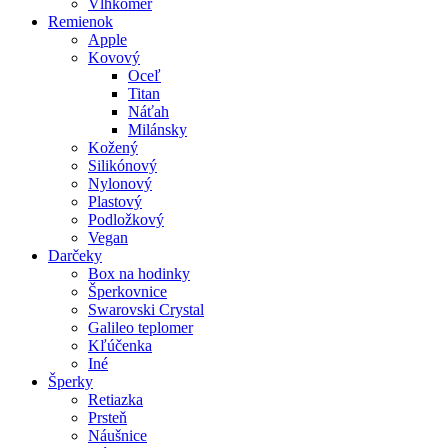
Vlhkomer
Remienok
Apple
Kovový
Oceľ
Titan
Náťah
Milánsky
Kožený
Silikónový
Nylonový
Plastový
Podložkový
Vegan
Darčeky
Box na hodinky
Šperkovnice
Swarovski Crystal
Galileo teplomer
Kľúčenka
Iné
Šperky
Retiazka
Prsteň
Náušnice