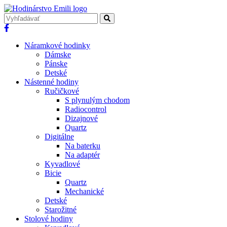
Náramkové hodinky
Dámske
Pánske
Detské
Nástenné hodiny
Ručičkové
S plynulým chodom
Radiocontrol
Dizajnové
Quartz
Digitálne
Na baterku
Na adaptér
Kyvadlové
Bicie
Quartz
Mechanické
Detské
Starožitné
Stolové hodiny