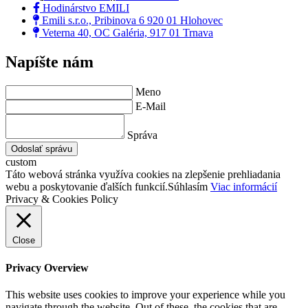
Hodinárstvo EMILI
Emili s.r.o., Pribinova 6 920 01 Hlohovec
Veterna 40, OC Galéria, 917 01 Trnava
Napíšte nám
Meno
E-Mail
Správa
Odoslať správu
custom
Táto webová stránka využíva cookies na zlepšenie prehliadania
webu a poskytovanie ďalších funkcií.
Súhlasím
Viac informácií
Privacy & Cookies Policy
Close
Privacy Overview
This website uses cookies to improve your experience while you
navigate through the website. Out of these, the cookies that are