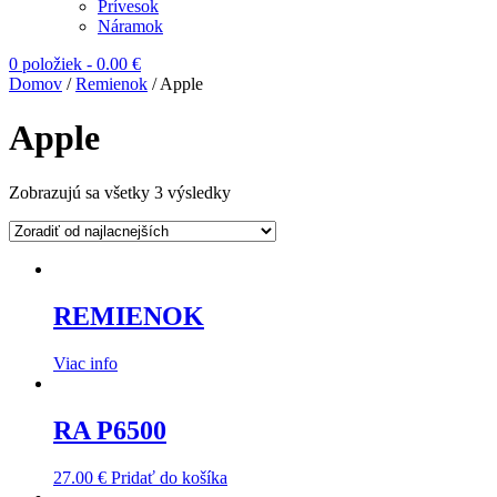
Prívesok
Náramok
0 položiek
-
0.00
€
Domov
/
Remienok
/ Apple
Apple
Zobrazujú sa všetky 3 výsledky
REMIENOK
Viac info
RA P6500
27.00
€
Pridať do košíka