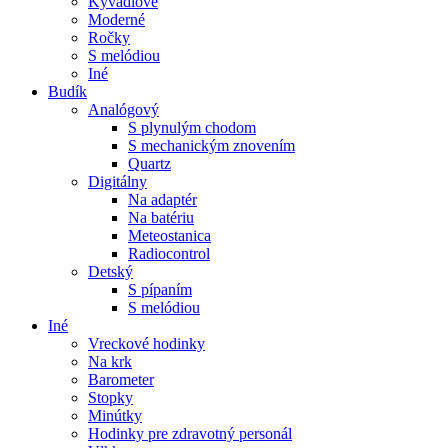
Kyvadlové
Moderné
Ročky
S melódiou
Iné
Budík
Analógový
S plynulým chodom
S mechanickým znovením
Quartz
Digitálny
Na adaptér
Na batériu
Meteostanica
Radiocontrol
Detský
S pípaním
S melódiou
Iné
Vreckové hodinky
Na krk
Barometer
Stopky
Minútky
Hodinky pre zdravotný personál