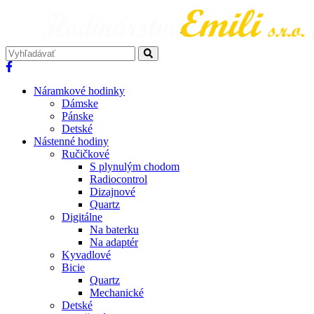
Náramkové hodinky
Dámske
Pánske
Detské
Nástenné hodiny
Ručičkové
S plynulým chodom
Radiocontrol
Dizajnové
Quartz
Digitálne
Na baterku
Na adaptér
Kyvadlové
Bicie
Quartz
Mechanické
Detské