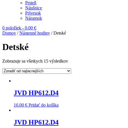
Prsteň
Náušnice
Prívesok
Náramok
0 položiek
-
0.00
€
Domov
/
Nástenné hodiny
/ Detské
Detské
Zobrazuje sa všetkych 15 výsledkov
JVD HP612.D4
16.00
€
Pridať do košíka
JVD HP612.D4