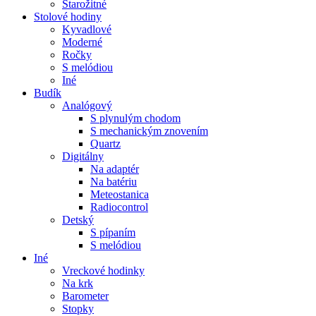
Starožitné
Stolové hodiny
Kyvadlové
Moderné
Ročky
S melódiou
Iné
Budík
Analógový
S plynulým chodom
S mechanickým znovením
Quartz
Digitálny
Na adaptér
Na batériu
Meteostanica
Radiocontrol
Detský
S pípaním
S melódiou
Iné
Vreckové hodinky
Na krk
Barometer
Stopky