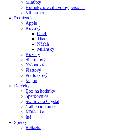
Minútky
Hodinky pre zdravotný personál
Vlhkomer
Remienok
Apple
Kovový
Oceľ
Titan
Náťah
Milánsky
Kožený
Silikónový
Nylonový
Plastový
Podložkový
Vegan
Darčeky
Box na hodinky
Šperkovnice
Swarovski Crystal
Galileo teplomer
Kľúčenka
Iné
Šperky
Retiazka