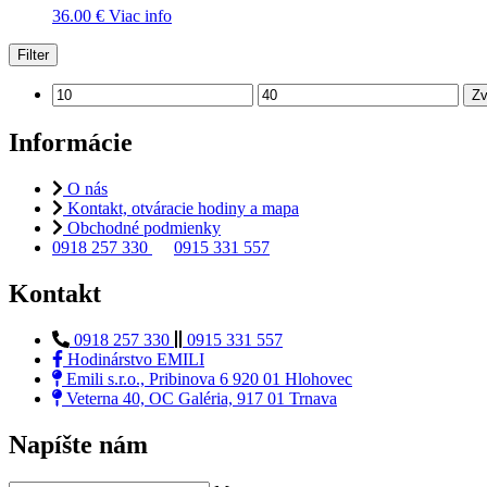
36.00
€
Viac info
Filter
Zv
Informácie
O nás
Kontakt, otváracie hodiny a mapa
Obchodné podmienky
0918 257 330
0915 331 557
Kontakt
0918 257 330
0915 331 557
Hodinárstvo EMILI
Emili s.r.o., Pribinova 6 920 01 Hlohovec
Veterna 40, OC Galéria, 917 01 Trnava
Napíšte nám