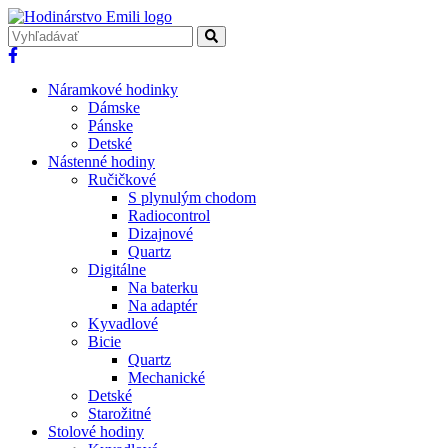
Náramkové hodinky
Dámske
Pánske
Detské
Nástenné hodiny
Ručičkové
S plynulým chodom
Radiocontrol
Dizajnové
Quartz
Digitálne
Na baterku
Na adaptér
Kyvadlové
Bicie
Quartz
Mechanické
Detské
Starožitné
Stolové hodiny