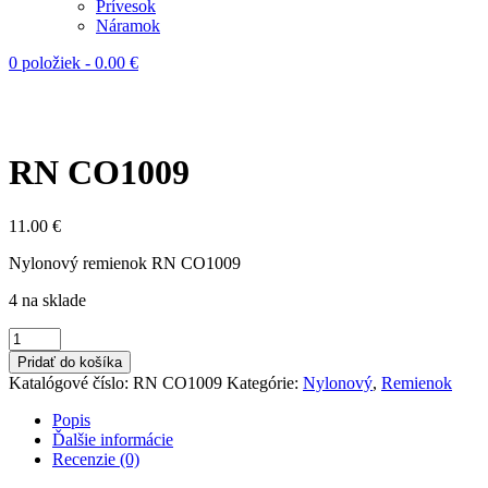
Prívesok
Náramok
0 položiek
-
0.00
€
RN CO1009
11.00
€
Nylonový remienok RN CO1009
4 na sklade
množstvo
RN
Pridať do košíka
CO1009
Katalógové číslo:
RN CO1009
Kategórie:
Nylonový
,
Remienok
Popis
Ďalšie informácie
Recenzie (0)