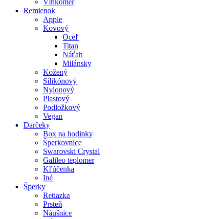
Vlhkomer
Remienok
Apple
Kovový
Oceľ
Titan
Náťah
Milánsky
Kožený
Silikónový
Nylonový
Plastový
Podložkový
Vegan
Darčeky
Box na hodinky
Šperkovnice
Swarovski Crystal
Galileo teplomer
Kľúčenka
Iné
Šperky
Retiazka
Prsteň
Náušnice