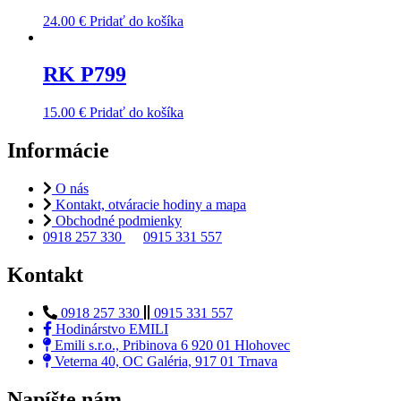
24.00
€
Pridať do košíka
RK P799
15.00
€
Pridať do košíka
Informácie
O nás
Kontakt, otváracie hodiny a mapa
Obchodné podmienky
0918 257 330
0915 331 557
Kontakt
0918 257 330
0915 331 557
Hodinárstvo EMILI
Emili s.r.o., Pribinova 6 920 01 Hlohovec
Veterna 40, OC Galéria, 917 01 Trnava
Napíšte nám