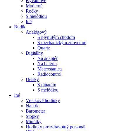
Kyvadlové
Moderné
Ročky
S melódiou
Iné
Budík
Analógový
S plynulým chodom
S mechanickým znovením
Quartz
Digitálny
Na adaptér
Na batériu
Meteostanica
Radiocontrol
Detský
S pípaním
S melódiou
Iné
Vreckové hodinky
Na krk
Barometer
Stopky
Minútky
Hodinky pre zdravotný personál