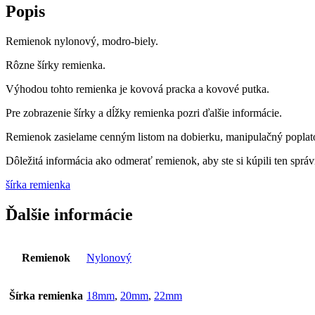
Popis
Remienok nylonový, modro-biely.
Rôzne šírky remienka.
Výhodou tohto remienka je kovová pracka a kovové putka.
Pre zobrazenie šírky a dĺžky remienka pozri ďalšie informácie.
Remienok zasielame cenným listom na dobierku, manipulačný poplato
Dôležitá informácia ako odmerať remienok, aby ste si kúpili ten správn
šírka remienka
Ďalšie informácie
Remienok
Nylonový
Šírka remienka
18mm
,
20mm
,
22mm