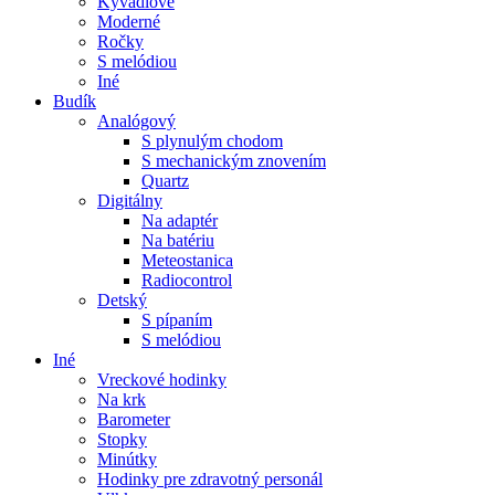
Kyvadlové
Moderné
Ročky
S melódiou
Iné
Budík
Analógový
S plynulým chodom
S mechanickým znovením
Quartz
Digitálny
Na adaptér
Na batériu
Meteostanica
Radiocontrol
Detský
S pípaním
S melódiou
Iné
Vreckové hodinky
Na krk
Barometer
Stopky
Minútky
Hodinky pre zdravotný personál