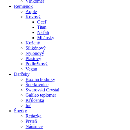
Vlhkomer
Remienok
Apple
Kovový
Oceľ
Titan
Náťah
Milánsky
Kožený
Silikónový
Nylonový
Plastový
Podložkový
Vegan
Darčeky
Box na hodinky
Šperkovnice
Swarovski Crystal
Galileo teplomer
Kľúčenka
Iné
Šperky
Retiazka
Prsteň
Náušnice