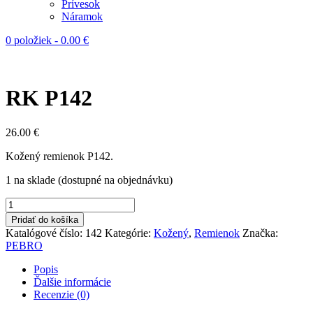
Prívesok
Náramok
0 položiek
-
0.00
€
RK P142
26.00
€
Kožený remienok P142.
1 na sklade (dostupné na objednávku)
množstvo
RK
Pridať do košíka
P142
Katalógové číslo:
142
Kategórie:
Kožený
,
Remienok
Značka:
PEBRO
Popis
Ďalšie informácie
Recenzie (0)