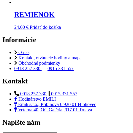
REMIENOK
24.00
€
Pridať do košíka
Informácie
O nás
Kontakt, otváracie hodiny a mapa
Obchodné podmienky
0918 257 330
0915 331 557
Kontakt
0918 257 330
0915 331 557
Hodinárstvo EMILI
Emili s.r.o., Pribinova 6 920 01 Hlohovec
Veterna 40, OC Galéria, 917 01 Trnava
Napíšte nám