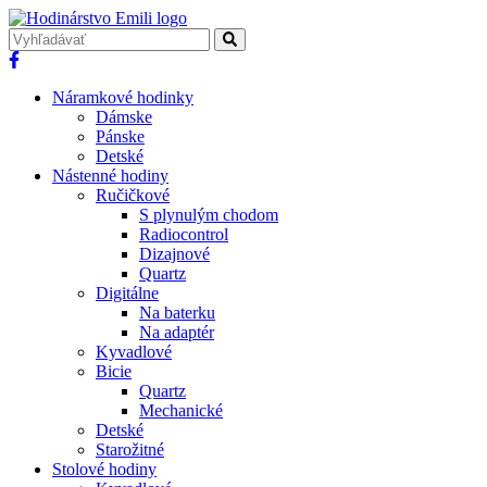
Náramkové hodinky
Dámske
Pánske
Detské
Nástenné hodiny
Ručičkové
S plynulým chodom
Radiocontrol
Dizajnové
Quartz
Digitálne
Na baterku
Na adaptér
Kyvadlové
Bicie
Quartz
Mechanické
Detské
Starožitné
Stolové hodiny