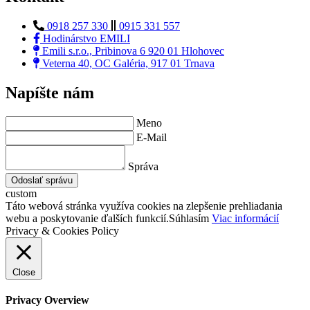
0918 257 330
0915 331 557
Hodinárstvo EMILI
Emili s.r.o., Pribinova 6 920 01 Hlohovec
Veterna 40, OC Galéria, 917 01 Trnava
Napíšte nám
Meno
E-Mail
Správa
Odoslať správu
custom
Táto webová stránka využíva cookies na zlepšenie prehliadania
webu a poskytovanie ďalších funkcií.
Súhlasím
Viac informácií
Privacy & Cookies Policy
Close
Privacy Overview