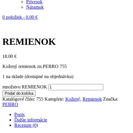
Prívesok
Náramok
0 položiek
-
0.00
€
REMIENOK
18.00
€
Kožený remienok zn.PEBRO 755
1 na sklade (dostupné na objednávku)
množstvo REMIENOK
Pridať do košíka
Katalógové číslo:
755
Kategórie:
Kožený
,
Remienok
Značka:
PEBRO
Popis
Ďalšie informácie
Recenzie (0)