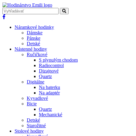
Náramkové hodinky
Dámske
Pánske
Detské
Nástenné hodiny
Ručičkové
S plynulým chodom
Radiocontrol
Dizajnové
Quartz
Digitálne
Na baterku
Na adaptér
Kyvadlové
Bicie
Quartz
Mechanické
Detské
Starožitné
Stolové hodiny