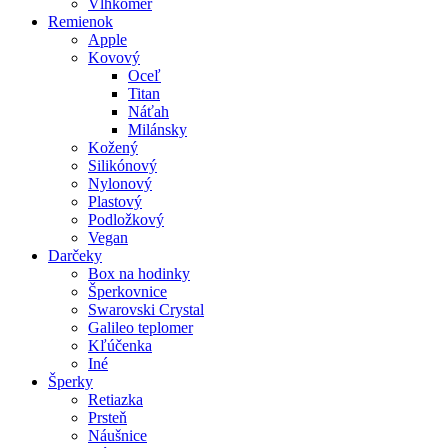
Vlhkomer
Remienok
Apple
Kovový
Oceľ
Titan
Náťah
Milánsky
Kožený
Silikónový
Nylonový
Plastový
Podložkový
Vegan
Darčeky
Box na hodinky
Šperkovnice
Swarovski Crystal
Galileo teplomer
Kľúčenka
Iné
Šperky
Retiazka
Prsteň
Náušnice