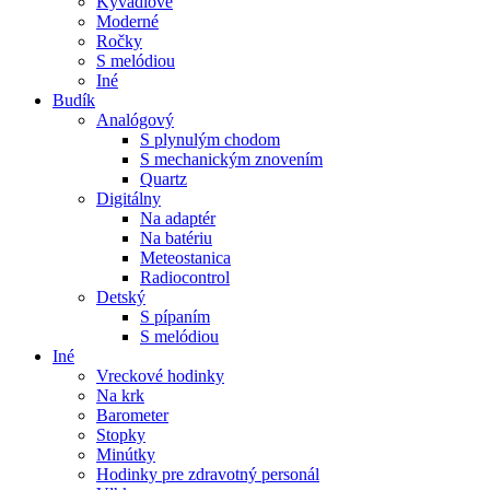
Kyvadlové
Moderné
Ročky
S melódiou
Iné
Budík
Analógový
S plynulým chodom
S mechanickým znovením
Quartz
Digitálny
Na adaptér
Na batériu
Meteostanica
Radiocontrol
Detský
S pípaním
S melódiou
Iné
Vreckové hodinky
Na krk
Barometer
Stopky
Minútky
Hodinky pre zdravotný personál