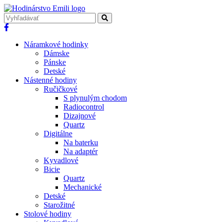
Náramkové hodinky
Dámske
Pánske
Detské
Nástenné hodiny
Ručičkové
S plynulým chodom
Radiocontrol
Dizajnové
Quartz
Digitálne
Na baterku
Na adaptér
Kyvadlové
Bicie
Quartz
Mechanické
Detské
Starožitné
Stolové hodiny