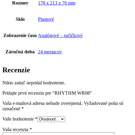
Rozmer
178 x 213 x 76 mm
Sklo
Plastové
Zobrazenie času
Analógové – ručičkové
Záručná doba
24 mesiacov
Recenzie
Nikto zatiaľ nepridal hodnotenie.
Pridajte prvú recenziu pre “RHYTHM WR08”
Vaša e-mailová adresa nebude zverejnená.
Vyžadované polia sú
označené
*
Vaše hodnotenie
*
Vaša recenzia
*