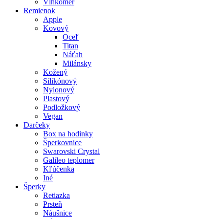
Vlhkomer
Remienok
Apple
Kovový
Oceľ
Titan
Náťah
Milánsky
Kožený
Silikónový
Nylonový
Plastový
Podložkový
Vegan
Darčeky
Box na hodinky
Šperkovnice
Swarovski Crystal
Galileo teplomer
Kľúčenka
Iné
Šperky
Retiazka
Prsteň
Náušnice