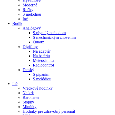
Kyvadlové
Moderné
Ročky
S melódiou
Iné
Budík
Analógový
S plynulým chodom
S mechanickým znovením
Quartz
Digitálny
Na adaptér
Na batériu
Meteostanica
Radiocontrol
Detský
S pípaním
S melódiou
Iné
Vreckové hodinky
Na krk
Barometer
Stopky
Minútky
Hodinky pre zdravotný personál