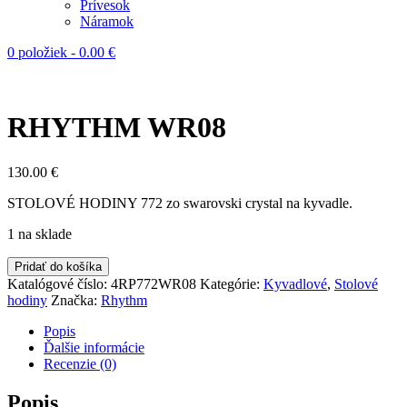
Prívesok
Náramok
0 položiek
-
0.00
€
RHYTHM WR08
130.00
€
STOLOVÉ HODINY 772 zo swarovski crystal na kyvadle.
1 na sklade
Pridať do košíka
Katalógové číslo:
4RP772WR08
Kategórie:
Kyvadlové
,
Stolové
hodiny
Značka:
Rhythm
Popis
Ďalšie informácie
Recenzie (0)
Popis