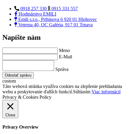
0918 257 330
0915 331 557
Hodinárstvo EMILI
Emili s.r.o., Pribinova 6 920 01 Hlohovec
Veterna 40, OC Galéria, 917 01 Trnava
Napíšte nám
Meno
E-Mail
Správa
Odoslať správu
custom
Táto webová stránka využíva cookies na zlepšenie prehliadania
webu a poskytovanie ďalších funkcií.
Súhlasím
Viac informácií
Privacy & Cookies Policy
Close
Privacy Overview