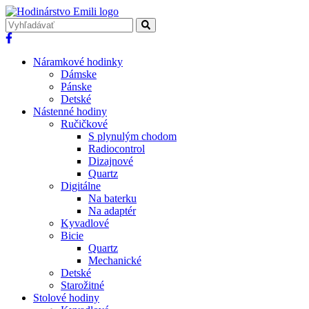
Náramkové hodinky
Dámske
Pánske
Detské
Nástenné hodiny
Ručičkové
S plynulým chodom
Radiocontrol
Dizajnové
Quartz
Digitálne
Na baterku
Na adaptér
Kyvadlové
Bicie
Quartz
Mechanické
Detské
Starožitné
Stolové hodiny