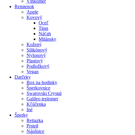
Vlhkomer
Remienok
Apple
Kovový
Oceľ
Titan
Náťah
Milánsky
Kožený
Silikónový
Nylonový
Plastový
Podložkový
Vegan
Darčeky
Box na hodinky
Šperkovnice
Swarovski Crystal
Galileo teplomer
Kľúčenka
Iné
Šperky
Retiazka
Prsteň
Náušnice