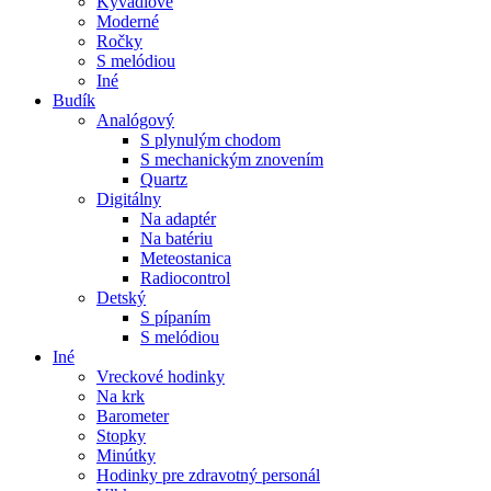
Kyvadlové
Moderné
Ročky
S melódiou
Iné
Budík
Analógový
S plynulým chodom
S mechanickým znovením
Quartz
Digitálny
Na adaptér
Na batériu
Meteostanica
Radiocontrol
Detský
S pípaním
S melódiou
Iné
Vreckové hodinky
Na krk
Barometer
Stopky
Minútky
Hodinky pre zdravotný personál