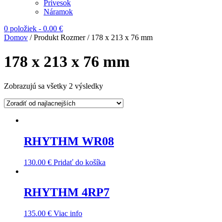
Prívesok
Náramok
0 položiek
-
0.00
€
Domov
/ Produkt Rozmer / 178 x 213 x 76 mm
178 x 213 x 76 mm
Zobrazujú sa všetky 2 výsledky
RHYTHM WR08
130.00
€
Pridať do košíka
RHYTHM 4RP7
135.00
€
Viac info