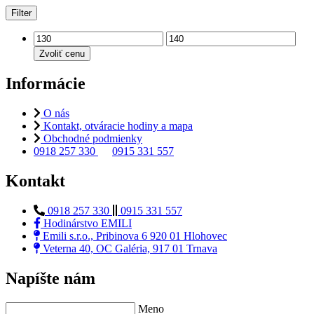
Filter
Zvoliť cenu
Informácie
O nás
Kontakt, otváracie hodiny a mapa
Obchodné podmienky
0918 257 330
0915 331 557
Kontakt
0918 257 330
0915 331 557
Hodinárstvo EMILI
Emili s.r.o., Pribinova 6 920 01 Hlohovec
Veterna 40, OC Galéria, 917 01 Trnava
Napíšte nám
Meno