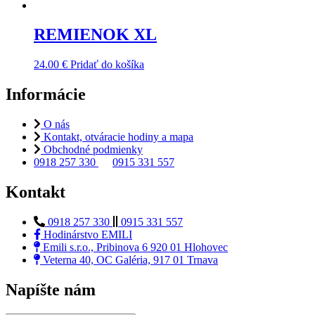
REMIENOK XL
24.00
€
Pridať do košíka
Informácie
O nás
Kontakt, otváracie hodiny a mapa
Obchodné podmienky
0918 257 330
0915 331 557
Kontakt
0918 257 330
0915 331 557
Hodinárstvo EMILI
Emili s.r.o., Pribinova 6 920 01 Hlohovec
Veterna 40, OC Galéria, 917 01 Trnava
Napíšte nám