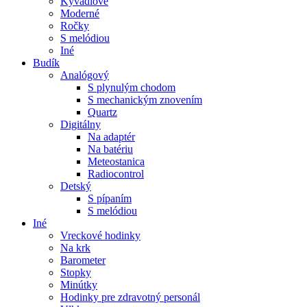
Kyvadlové
Moderné
Ročky
S melódiou
Iné
Budík
Analógový
S plynulým chodom
S mechanickým znovením
Quartz
Digitálny
Na adaptér
Na batériu
Meteostanica
Radiocontrol
Detský
S pípaním
S melódiou
Iné
Vreckové hodinky
Na krk
Barometer
Stopky
Minútky
Hodinky pre zdravotný personál