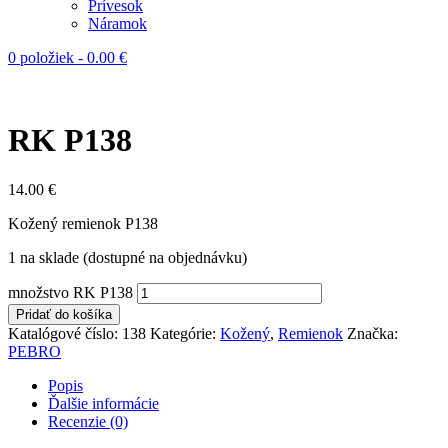
Prívesok
Náramok
0 položiek
-
0.00
€
RK P138
14.00
€
Kožený remienok P138
1 na sklade (dostupné na objednávku)
množstvo RK P138
Pridať do košíka
Katalógové číslo:
138
Kategórie:
Kožený
,
Remienok
Značka:
PEBRO
Popis
Ďalšie informácie
Recenzie (0)