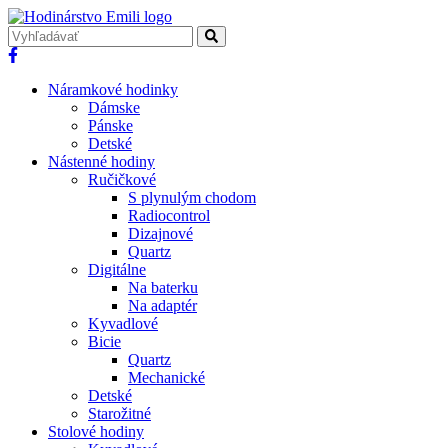
Náramkové hodinky
Dámske
Pánske
Detské
Nástenné hodiny
Ručičkové
S plynulým chodom
Radiocontrol
Dizajnové
Quartz
Digitálne
Na baterku
Na adaptér
Kyvadlové
Bicie
Quartz
Mechanické
Detské
Starožitné
Stolové hodiny