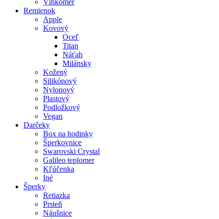
Vlhkomer
Remienok
Apple
Kovový
Oceľ
Titan
Náťah
Milánsky
Kožený
Silikónový
Nylonový
Plastový
Podložkový
Vegan
Darčeky
Box na hodinky
Šperkovnice
Swarovski Crystal
Galileo teplomer
Kľúčenka
Iné
Šperky
Retiazka
Prsteň
Náušnice