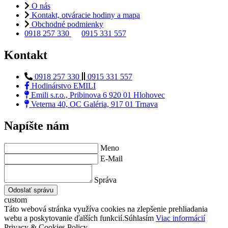
O nás
Kontakt, otváracie hodiny a mapa
Obchodné podmienky
0918 257 330
0915 331 557
Kontakt
0918 257 330
0915 331 557
Hodinárstvo EMILI
Emili s.r.o., Pribinova 6 920 01 Hlohovec
Veterna 40, OC Galéria, 917 01 Trnava
Napíšte nám
Meno
E-Mail
Správa
Odoslať správu
custom
Táto webová stránka využíva cookies na zlepšenie prehliadania
webu a poskytovanie ďalších funkcií.
Súhlasím
Viac informácií
Privacy & Cookies Policy