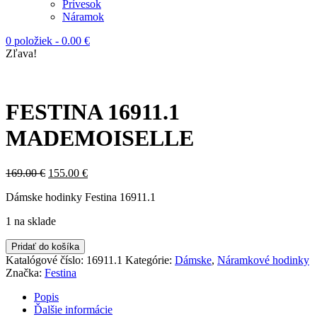
Prívesok
Náramok
0 položiek
-
0.00
€
Zľava!
FESTINA 16911.1
MADEMOISELLE
169.00
€
155.00
€
Dámske hodinky Festina 16911.1
1 na sklade
Pridať do košíka
Katalógové číslo:
16911.1
Kategórie:
Dámske
,
Náramkové hodinky
Značka:
Festina
Popis
Ďalšie informácie