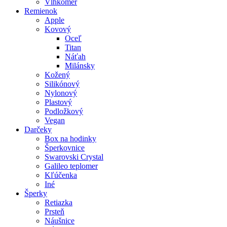
Vlhkomer
Remienok
Apple
Kovový
Oceľ
Titan
Náťah
Milánsky
Kožený
Silikónový
Nylonový
Plastový
Podložkový
Vegan
Darčeky
Box na hodinky
Šperkovnice
Swarovski Crystal
Galileo teplomer
Kľúčenka
Iné
Šperky
Retiazka
Prsteň
Náušnice