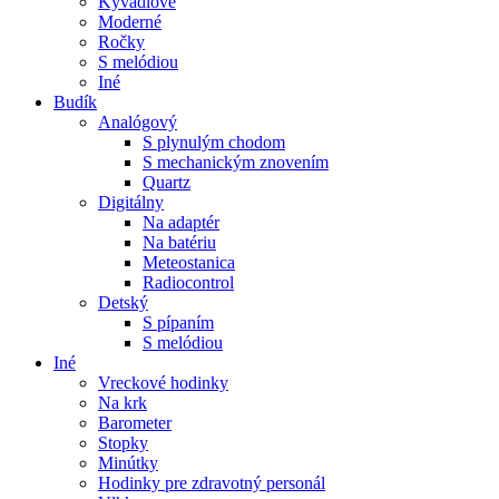
Kyvadlové
Moderné
Ročky
S melódiou
Iné
Budík
Analógový
S plynulým chodom
S mechanickým znovením
Quartz
Digitálny
Na adaptér
Na batériu
Meteostanica
Radiocontrol
Detský
S pípaním
S melódiou
Iné
Vreckové hodinky
Na krk
Barometer
Stopky
Minútky
Hodinky pre zdravotný personál