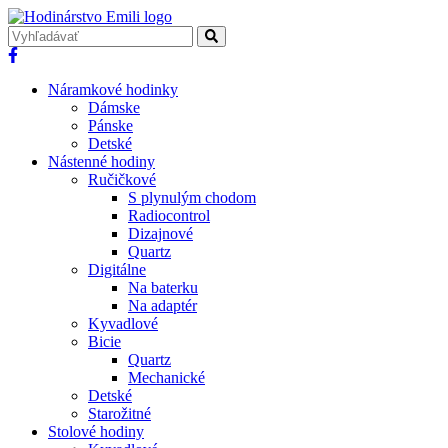
Náramkové hodinky
Dámske
Pánske
Detské
Nástenné hodiny
Ručičkové
S plynulým chodom
Radiocontrol
Dizajnové
Quartz
Digitálne
Na baterku
Na adaptér
Kyvadlové
Bicie
Quartz
Mechanické
Detské
Starožitné
Stolové hodiny