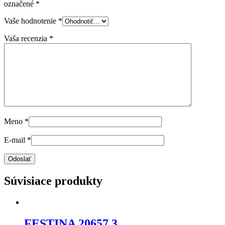
označené
*
Vaše hodnotenie
*
Vaša recenzia
*
Meno
*
E-mail
*
Súvisiace produkty
FESTINA 20657.3