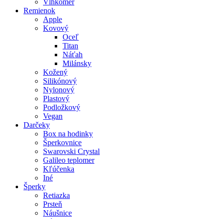
Vlhkomer
Remienok
Apple
Kovový
Oceľ
Titan
Náťah
Milánsky
Kožený
Silikónový
Nylonový
Plastový
Podložkový
Vegan
Darčeky
Box na hodinky
Šperkovnice
Swarovski Crystal
Galileo teplomer
Kľúčenka
Iné
Šperky
Retiazka
Prsteň
Náušnice