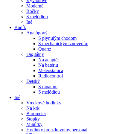
Kyvadlové
Moderné
Ročky
S melódiou
Iné
Budík
Analógový
S plynulým chodom
S mechanickým znovením
Quartz
Digitálny
Na adaptér
Na batériu
Meteostanica
Radiocontrol
Detský
S pípaním
S melódiou
Iné
Vreckové hodinky
Na krk
Barometer
Stopky
Minútky
Hodinky pre zdravotný personál