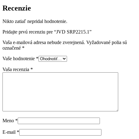
Recenzie
Nikto zatiaľ nepridal hodnotenie.
Pridajte prvú recenziu pre “JVD SRP2215.1”
Vaša e-mailová adresa nebude zverejnená.
Vyžadované polia sú
označené
*
Vaše hodnotenie
*
Vaša recenzia
*
Meno
*
E-mail
*