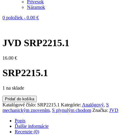
Prívesok
Náramok
0 položiek
-
0.00
€
JVD SRP2215.1
16.00
€
SRP2215.1
1 na sklade
Pridať do košíka
Katalógové číslo:
SRP2215.1
Kategórie:
Analógový
,
S
mechanickým znovením
,
S plynulým chodom
Značka:
JVD
Popis
Ďalšie informácie
Recenzie (0)