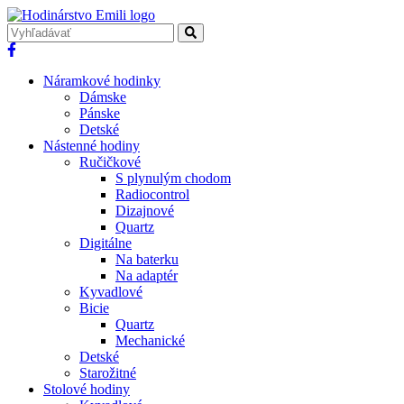
Náramkové hodinky
Dámske
Pánske
Detské
Nástenné hodiny
Ručičkové
S plynulým chodom
Radiocontrol
Dizajnové
Quartz
Digitálne
Na baterku
Na adaptér
Kyvadlové
Bicie
Quartz
Mechanické
Detské
Starožitné
Stolové hodiny