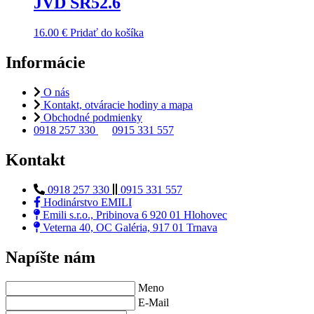
JVD SR52.6
16.00
€
Pridať do košíka
Informácie
O nás
Kontakt, otváracie hodiny a mapa
Obchodné podmienky
0918 257 330
0915 331 557
Kontakt
0918 257 330
0915 331 557
Hodinárstvo EMILI
Emili s.r.o., Pribinova 6 920 01 Hlohovec
Veterna 40, OC Galéria, 917 01 Trnava
Napíšte nám
Meno
E-Mail