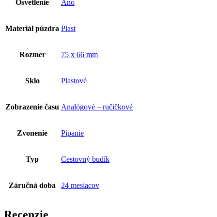
Osvetlenie
Áno
Materiál púzdra
Plast
Rozmer
75 x 66 mm
Sklo
Plastové
Zobrazenie času
Analógové – ručičkové
Zvonenie
Pípanie
Typ
Cestovný budík
Záručná doba
24 mesiacov
Recenzie