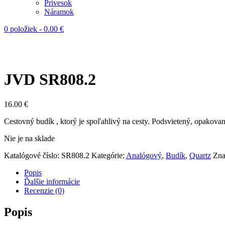
Prívesok
Náramok
0 položiek
-
0.00
€
JVD SR808.2
16.00
€
Cestovný budík , ktorý je spoľahlivý na cesty. Podsvietený, opakovan
Nie je na sklade
Katalógové číslo:
SR808.2
Kategórie:
Analógový
,
Budík
,
Quartz
Zna
Popis
Ďalšie informácie
Recenzie (0)
Popis