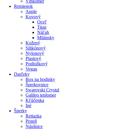
Vlhkomer
Remienok
Apple
Kovový
Oceľ
Titan
Náťah
Milánsky
Kožený
Silikónový
Nylonový
Plastový
Podložkový
Vegan
Darčeky
Box na hodinky
Šperkovnice
Swarovski Crystal
Galileo teplomer
Kľúčenka
Iné
Šperky
Retiazka
Prsteň
Náušnice