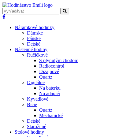
Náramkové hodinky
Dámske
Pánske
Detské
Nástenné hodiny
Ručičkové
S plynulým chodom
Radiocontrol
Dizajnové
Quartz
Digitálne
Na baterku
Na adaptér
Kyvadlové
Bicie
Quartz
Mechanické
Detské
Starožitné
Stolové hodiny