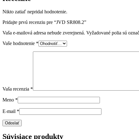
Nikto zatiaľ nepridal hodnotenie.
Pridajte prvú recenziu pre “JVD SR808.2”
Vaša e-mailová adresa nebude zverejnená.
Vyžadované polia sú ozna
Vaše hodnotenie
*
Vaša recenzia
*
Meno
*
E-mail
*
Súvisiace produkty