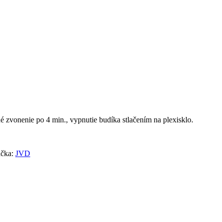
é zvonenie po 4 min., vypnutie budíka stlačením na plexisklo.
čka:
JVD