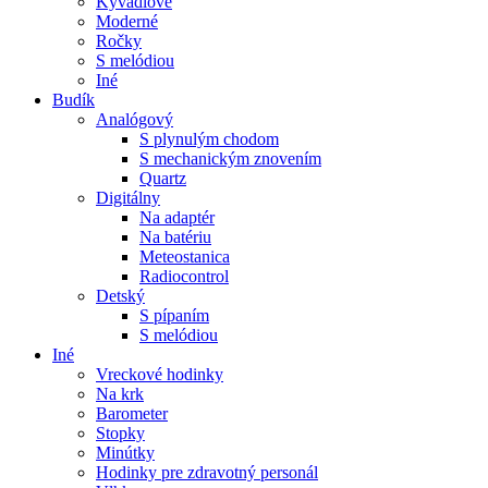
Kyvadlové
Moderné
Ročky
S melódiou
Iné
Budík
Analógový
S plynulým chodom
S mechanickým znovením
Quartz
Digitálny
Na adaptér
Na batériu
Meteostanica
Radiocontrol
Detský
S pípaním
S melódiou
Iné
Vreckové hodinky
Na krk
Barometer
Stopky
Minútky
Hodinky pre zdravotný personál