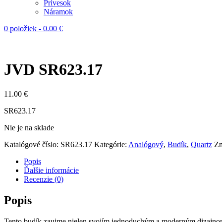
Prívesok
Náramok
0 položiek
-
0.00
€
JVD SR623.17
11.00
€
SR623.17
Nie je na sklade
Katalógové číslo:
SR623.17
Kategórie:
Analógový
,
Budík
,
Quartz
Zn
Popis
Ďalšie informácie
Recenzie (0)
Popis
Tento budík zaujme nielen svojím jednoduchým a moderným dizajnom,