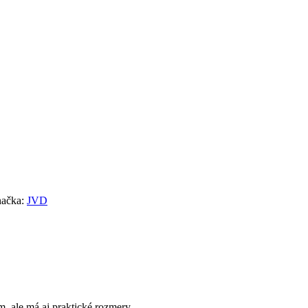
ačka:
JVD
 ale má aj praktické rozmery.