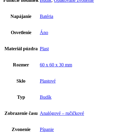
Funkcie hodiniek
Budík
,
Opakované zvonenie
Napájanie
Batéria
Osvetlenie
Áno
Materiál púzdra
Plast
Rozmer
60 x 60 x 30 mm
Sklo
Plastové
Typ
Budík
Zobrazenie času
Analógové – ručičkové
Zvonenie
Pípanie