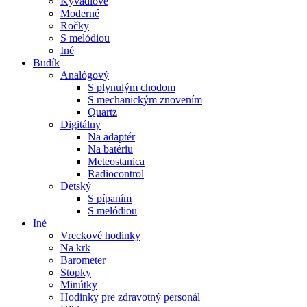
Kyvadlové
Moderné
Ročky
S melódiou
Iné
Budík
Analógový
S plynulým chodom
S mechanickým znovením
Quartz
Digitálny
Na adaptér
Na batériu
Meteostanica
Radiocontrol
Detský
S pípaním
S melódiou
Iné
Vreckové hodinky
Na krk
Barometer
Stopky
Minútky
Hodinky pre zdravotný personál