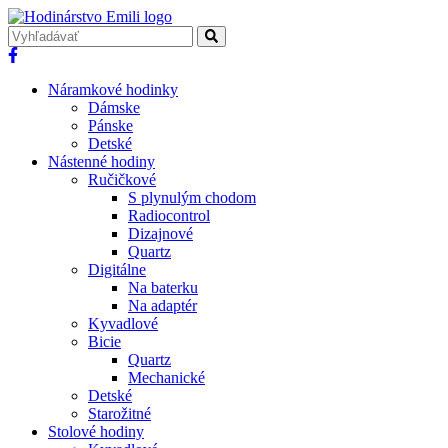
Náramkové hodinky
Dámske
Pánske
Detské
Nástenné hodiny
Ručičkové
S plynulým chodom
Radiocontrol
Dizajnové
Quartz
Digitálne
Na baterku
Na adaptér
Kyvadlové
Bicie
Quartz
Mechanické
Detské
Starožitné
Stolové hodiny