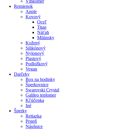
Vlhkomer
Remienok
Apple
Kovový
Oceľ
Titan
Náťah
Milánsky
Kožený
Silikónový
Nylonový
Plastový
Podložkový
Vegan
Darčeky
Box na hodinky
Šperkovnice
Swarovski Crystal
Galileo teplomer
Kľúčenka
Iné
Šperky
Retiazka
Prsteň
Náušnice