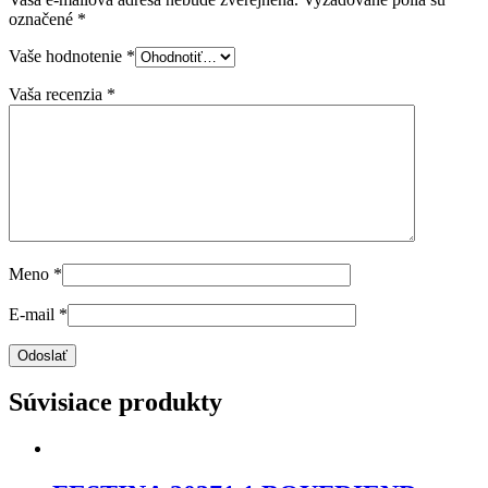
označené
*
Vaše hodnotenie
*
Vaša recenzia
*
Meno
*
E-mail
*
Súvisiace produkty