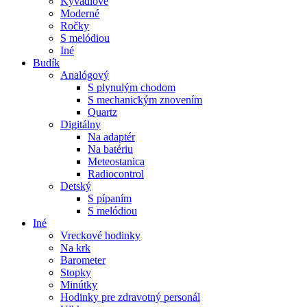
Kyvadlové
Moderné
Ročky
S melódiou
Iné
Budík
Analógový
S plynulým chodom
S mechanickým znovením
Quartz
Digitálny
Na adaptér
Na batériu
Meteostanica
Radiocontrol
Detský
S pípaním
S melódiou
Iné
Vreckové hodinky
Na krk
Barometer
Stopky
Minútky
Hodinky pre zdravotný personál