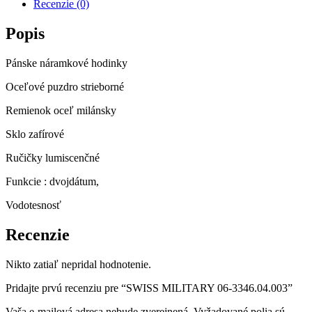
Recenzie (0)
Popis
Pánske náramkové hodinky
Oceľové puzdro strieborné
Remienok oceľ milánsky
Sklo zafírové
Ručičky lumiscenčné
Funkcie : dvojdátum,
Vodotesnosť
Recenzie
Nikto zatiaľ nepridal hodnotenie.
Pridajte prvú recenziu pre “SWISS MILITARY 06-3346.04.003”
Vaša e-mailová adresa nebude zverejnená.
Vyžadované polia sú