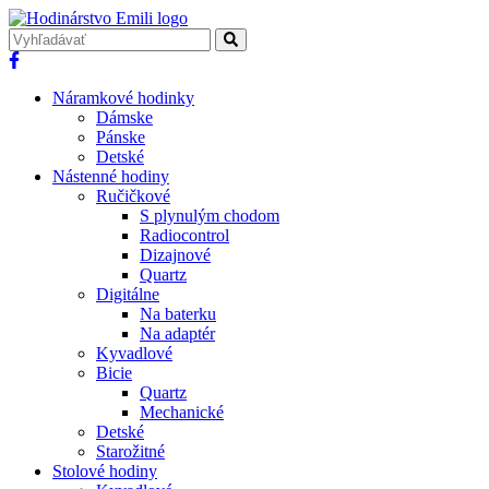
Náramkové hodinky
Dámske
Pánske
Detské
Nástenné hodiny
Ručičkové
S plynulým chodom
Radiocontrol
Dizajnové
Quartz
Digitálne
Na baterku
Na adaptér
Kyvadlové
Bicie
Quartz
Mechanické
Detské
Starožitné
Stolové hodiny