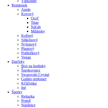
Vlhkomer
Remienok
Apple
Kovový
Oceľ
Titan
Náťah
Milánsky
Kožený
Silikónový
Nylonový
Plastový
Podložkový
Vegan
Darčeky
Box na hodinky
Šperkovnice
Swarovski Crystal
Galileo teplomer
Kľúčenka
Iné
Šperky
Retiazka
Prsteň
Náušnice