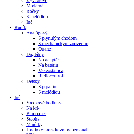
Kyvadlové
Moderné
Ročky
S melódiou
Iné
Budík
Analógový
S plynulým chodom
S mechanickým znovením
Quartz
Digitálny
Na adaptér
Na batériu
Meteostanica
Radiocontrol
Detský
S pípaním
S melódiou
Iné
Vreckové hodinky
Na krk
Barometer
Stopky
Minútky
Hodinky pre zdravotný personál