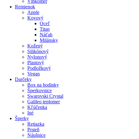
Vlhkomer
Remienok
Apple
Kovový
Oceľ
Titan
Náťah
Milánsky
Kožený
Silikónový
Nylonový
Plastový
Podložkový
Vegan
Darčeky
Box na hodinky
Šperkovnice
Swarovski Crystal
Galileo teplomer
Kľúčenka
Iné
Šperky
Retiazka
Prsteň
Náušnice