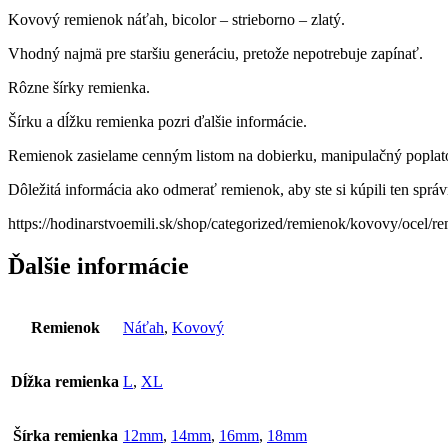
Kovový remienok náťah, bicolor – strieborno – zlatý.
Vhodný najmä pre staršiu generáciu, pretože nepotrebuje zapínať.
Rôzne šírky remienka.
Šírku a dĺžku remienka pozri ďalšie informácie.
Remienok zasielame cenným listom na dobierku, manipulačný poplato
Dôležitá informácia ako odmerať remienok, aby ste si kúpili ten správn
https://hodinarstvoemili.sk/shop/categorized/remienok/kovovy/ocel/r
Ďalšie informácie
Remienok
Náťah
,
Kovový
Dĺžka remienka
L
,
XL
Šírka remienka
12mm
,
14mm
,
16mm
,
18mm