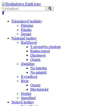
Náramkové hodinky
Dámske
Pánske
Detské
Nástenné hodiny
Ručičkové
S plynulým chodom
Radiocontrol
Dizajnové
Quartz
Digitálne
Na baterku
Na adaptér
Kyvadlové
Bicie
Quartz
Mechanické
Detské
Starožitné
Stolové hodiny