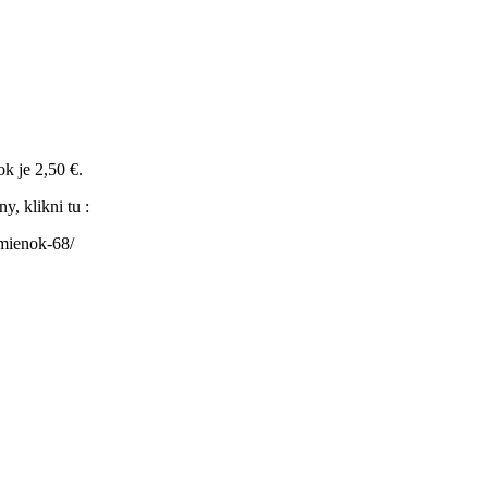
k je 2,50 €.
y, klikni tu :
emienok-68/