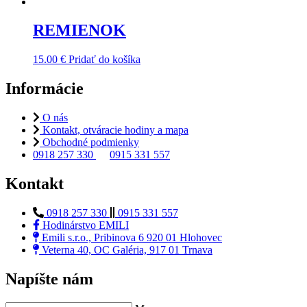
REMIENOK
15.00
€
Pridať do košíka
Informácie
O nás
Kontakt, otváracie hodiny a mapa
Obchodné podmienky
0918 257 330
0915 331 557
Kontakt
0918 257 330
0915 331 557
Hodinárstvo EMILI
Emili s.r.o., Pribinova 6 920 01 Hlohovec
Veterna 40, OC Galéria, 917 01 Trnava
Napíšte nám