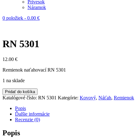
Prívesok
Náramok
0 položiek
-
0.00
€
RN 5301
12.00
€
Remienok naťahovací RN 5301
1 na sklade
Pridať do košíka
Katalógové číslo:
RN 5301
Kategórie:
Kovový
,
Náťah
,
Remienok
Popis
Ďalšie informácie
Recenzie (0)
Popis