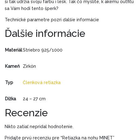
si tak udržia svoju farbu i lesk. Tak čo myslíte, k akému outfitu
sa Vám hodí tento šperk?
Technické parametre pozri ďalšie informácie
Ďalšie informácie
Materiál
Striebro 925/1000
Kameň
Zirkón
Typ
Členková retiazka
Dížka
24 – 27 cm
Recenzie
Nikto zatiaľ nepridal hodnotenie.
Pridajte prvú recenziu pre “Retiazka na nohu MINET”