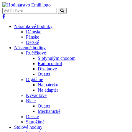
Náramkové hodinky
Dámske
Pánske
Detské
Nástenné hodiny
Ručičkové
S plynulým chodom
Radiocontrol
Dizajnové
Quartz
Digitálne
Na baterku
Na adaptér
Kyvadlové
Bicie
Quartz
Mechanické
Detské
Starožitné
Stolové hodiny