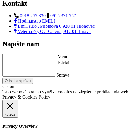
Kontakt
0918 257 330
0915 331 557
Hodinárstvo EMILI
Emili s.r.o., Pribinova 6 920 01 Hlohovec
Veterna 40, OC Galéria, 917 01 Trnava
Napíšte nám
Meno
E-Mail
Správa
Odoslať správu
custom
Táto webová stránka využíva cookies na zlepšenie prehliadania webu 
Privacy & Cookies Policy
Close
Privacy Overview