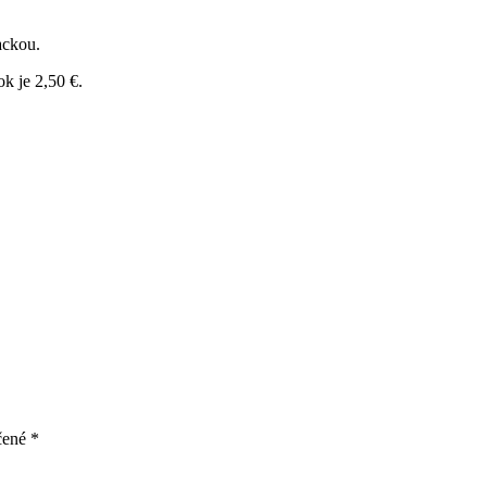
ackou.
k je 2,50 €.
čené
*