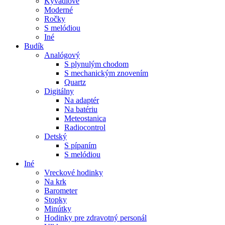
Kyvadlové
Moderné
Ročky
S melódiou
Iné
Budík
Analógový
S plynulým chodom
S mechanickým znovením
Quartz
Digitálny
Na adaptér
Na batériu
Meteostanica
Radiocontrol
Detský
S pípaním
S melódiou
Iné
Vreckové hodinky
Na krk
Barometer
Stopky
Minútky
Hodinky pre zdravotný personál