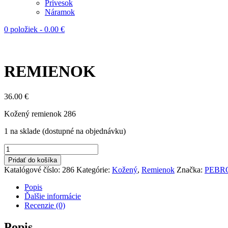
Prívesok
Náramok
0 položiek
-
0.00
€
REMIENOK
36.00
€
Kožený remienok 286
1 na sklade (dostupné na objednávku)
množstvo
REMIENOK
Pridať do košíka
Katalógové číslo:
286
Kategórie:
Kožený
,
Remienok
Značka:
PEBR
Popis
Ďalšie informácie
Recenzie (0)
Popis