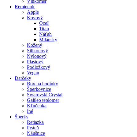
Vlhkomer
Remienok
Apple
Kovový
Oceľ
Titan
Náťah
Milánsky
Kožený
Silikónový
Nylonový
Plastový
Podložkový
Vegan
Darčeky
Box na hodinky
Šperkovnice
Swarovski Crystal
Galileo teplomer
Kľúčenka
Iné
Šperky
Retiazka
Prsteň
Náušnice