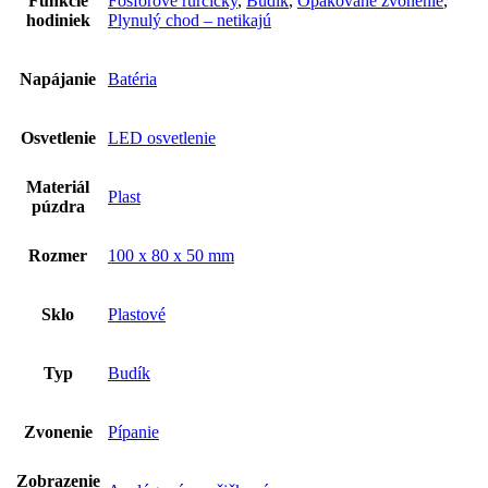
Funkcie
Fosforové rurčičky
,
Budík
,
Opakované zvonenie
,
hodiniek
Plynulý chod – netikajú
Napájanie
Batéria
Osvetlenie
LED osvetlenie
Materiál
Plast
púzdra
Rozmer
100 x 80 x 50 mm
Sklo
Plastové
Typ
Budík
Zvonenie
Pípanie
Zobrazenie