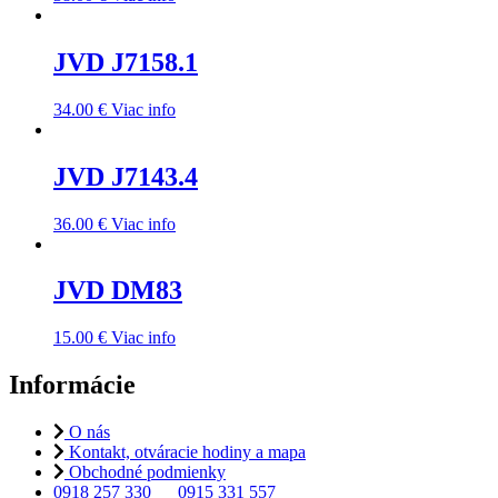
JVD J7158.1
34.00
€
Viac info
JVD J7143.4
36.00
€
Viac info
JVD DM83
15.00
€
Viac info
Informácie
O nás
Kontakt, otváracie hodiny a mapa
Obchodné podmienky
0918 257 330
0915 331 557