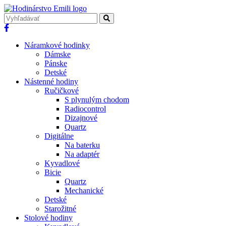
Náramkové hodinky
Dámske
Pánske
Detské
Nástenné hodiny
Ručičkové
S plynulým chodom
Radiocontrol
Dizajnové
Quartz
Digitálne
Na baterku
Na adaptér
Kyvadlové
Bicie
Quartz
Mechanické
Detské
Starožitné
Stolové hodiny