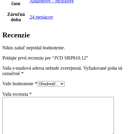
Analógové – ručičkové
času
Záručná
24 mesiacov
doba
Recenzie
Nikto zatiaľ nepridal hodnotenie.
Pridajte prvú recenziu pre “JVD SRP810.12”
Vaša e-mailová adresa nebude zverejnená.
Vyžadované polia sú
označené
*
Vaše hodnotenie
*
Vaša recenzia
*