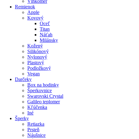
Vlhkomer
Remienok
Apple
Kovový
Oceľ
Titan
Náťah
Milánsky
Kožený
Silikónový
Nylonový
Plastový
Podložkový
Vegan
Darčeky
Box na hodinky
Šperkovnice
Swarovski Crystal
Galileo teplomer
Kľúčenka
Iné
Šperky
Retiazka
Prsteň
Náušnice