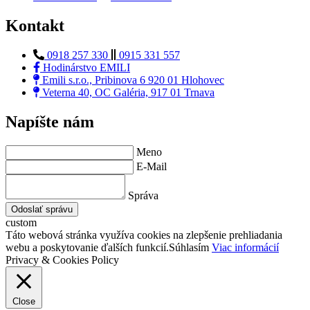
Kontakt
0918 257 330
0915 331 557
Hodinárstvo EMILI
Emili s.r.o., Pribinova 6 920 01 Hlohovec
Veterna 40, OC Galéria, 917 01 Trnava
Napíšte nám
Meno
E-Mail
Správa
Odoslať správu
custom
Táto webová stránka využíva cookies na zlepšenie prehliadania
webu a poskytovanie ďalších funkcií.
Súhlasím
Viac informácií
Privacy & Cookies Policy
Close