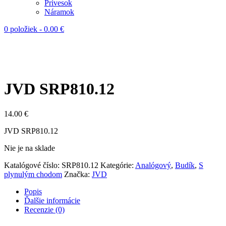
Prívesok
Náramok
0 položiek
-
0.00
€
JVD SRP810.12
14.00
€
JVD SRP810.12
Nie je na sklade
Katalógové číslo:
SRP810.12
Kategórie:
Analógový
,
Budík
,
S
plynulým chodom
Značka:
JVD
Popis
Ďalšie informácie
Recenzie (0)