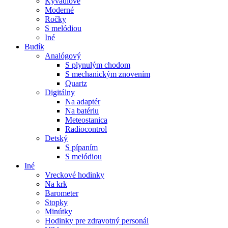
Kyvadlové
Moderné
Ročky
S melódiou
Iné
Budík
Analógový
S plynulým chodom
S mechanickým znovením
Quartz
Digitálny
Na adaptér
Na batériu
Meteostanica
Radiocontrol
Detský
S pípaním
S melódiou
Iné
Vreckové hodinky
Na krk
Barometer
Stopky
Minútky
Hodinky pre zdravotný personál