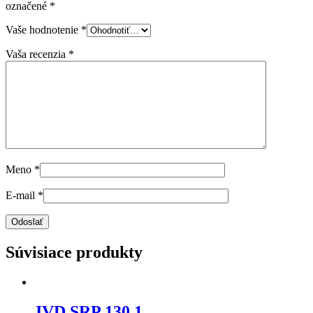
označené
*
Vaše hodnotenie
*
Vaša recenzia
*
Meno
*
E-mail
*
Súvisiace produkty
JVD SRP 130.1