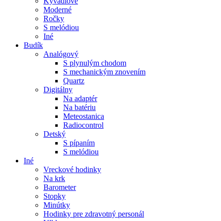
Kyvadlové
Moderné
Ročky
S melódiou
Iné
Budík
Analógový
S plynulým chodom
S mechanickým znovením
Quartz
Digitálny
Na adaptér
Na batériu
Meteostanica
Radiocontrol
Detský
S pípaním
S melódiou
Iné
Vreckové hodinky
Na krk
Barometer
Stopky
Minútky
Hodinky pre zdravotný personál