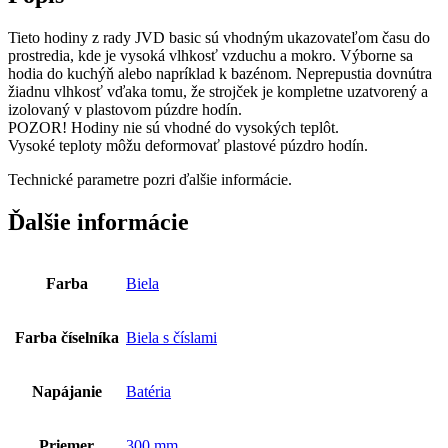
Tieto hodiny z rady JVD basic sú vhodným ukazovateľom času do
prostredia, kde je vysoká vlhkosť vzduchu a mokro. Výborne sa
hodia do kuchýň alebo napríklad k bazénom. Neprepustia dovnútra
žiadnu vlhkosť vďaka tomu, že strojček je kompletne uzatvorený a
izolovaný v plastovom púzdre hodín.
POZOR! Hodiny nie sú vhodné do vysokých teplôt.
Vysoké teploty môžu deformovať plastové púzdro hodín.
Technické parametre pozri ďalšie informácie.
Ďalšie informácie
Farba
Biela
Farba číselníka
Biela s číslami
Napájanie
Batéria
Priemer
300 mm