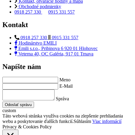
Kontakt, otváracie hodiny a mapa
Obchodné podmienky
0918 257 330
0915 331 557
Kontakt
0918 257 330
0915 331 557
Hodinárstvo EMILI
Emili s.r.o., Pribinova 6 920 01 Hlohovec
Veterna 40, OC Galéria, 917 01 Trnava
Napíšte nám
Meno
E-Mail
Správa
Odoslať správu
custom
Táto webová stránka využíva cookies na zlepšenie prehliadania
webu a poskytovanie ďalších funkcií.
Súhlasím
Viac informácií
Privacy & Cookies Policy