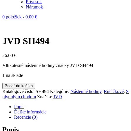
Prívesok
Náramok
0 položiek
-
0.00
€
JVD SH494
26.00
€
Vlhkotesné nástenné hodiny značky JVD SH494
1 na sklade
Pridať do košíka
Katalógové číslo:
SH494
Kategórie:
Nástenné hodiny
,
Ručičkové
,
S
plynulým chodom
Značka:
JVD
Popis
Ďalšie informácie
Recenzie (0)
Popis