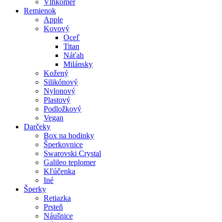
Vlhkomer
Remienok
Apple
Kovový
Oceľ
Titan
Náťah
Milánsky
Kožený
Silikónový
Nylonový
Plastový
Podložkový
Vegan
Darčeky
Box na hodinky
Šperkovnice
Swarovski Crystal
Galileo teplomer
Kľúčenka
Iné
Šperky
Retiazka
Prsteň
Náušnice