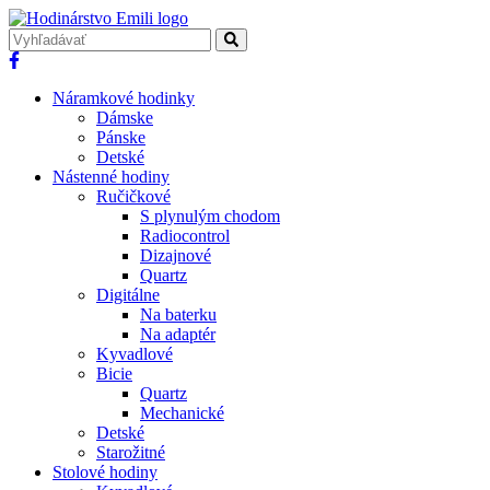
Náramkové hodinky
Dámske
Pánske
Detské
Nástenné hodiny
Ručičkové
S plynulým chodom
Radiocontrol
Dizajnové
Quartz
Digitálne
Na baterku
Na adaptér
Kyvadlové
Bicie
Quartz
Mechanické
Detské
Starožitné
Stolové hodiny