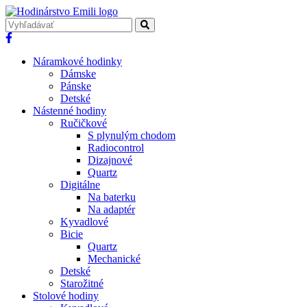
Náramkové hodinky
Dámske
Pánske
Detské
Nástenné hodiny
Ručičkové
S plynulým chodom
Radiocontrol
Dizajnové
Quartz
Digitálne
Na baterku
Na adaptér
Kyvadlové
Bicie
Quartz
Mechanické
Detské
Starožitné
Stolové hodiny