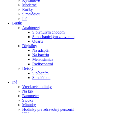
Kyvadlové
Moderné
Ročky
S melódiou
Iné
Budík
Analógový
S plynulým chodom
S mechanickým znovením
Quartz
Digitálny
Na adaptér
Na batériu
Meteostanica
Radiocontrol
Detský
S pípaním
S melódiou
Iné
Vreckové hodinky
Na krk
Barometer
Stopky
Minútky
Hodinky pre zdravotný personál