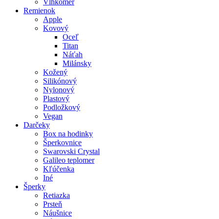
Vlhkomer
Remienok
Apple
Kovový
Oceľ
Titan
Náťah
Milánsky
Kožený
Silikónový
Nylonový
Plastový
Podložkový
Vegan
Darčeky
Box na hodinky
Šperkovnice
Swarovski Crystal
Galileo teplomer
Kľúčenka
Iné
Šperky
Retiazka
Prsteň
Náušnice