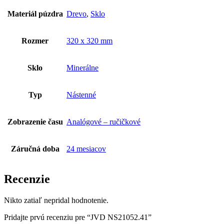
Materiál púzdra
Drevo
,
Sklo
Rozmer
320 x 320 mm
Sklo
Minerálne
Typ
Nástenné
Zobrazenie času
Analógové – ručičkové
Záručná doba
24 mesiacov
Recenzie
Nikto zatiaľ nepridal hodnotenie.
Pridajte prvú recenziu pre “JVD NS21052.41”