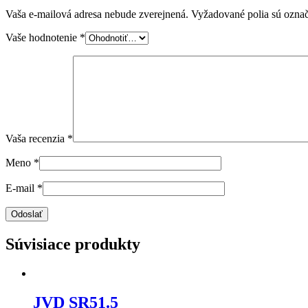
Vaša e-mailová adresa nebude zverejnená.
Vyžadované polia sú ozna
Vaše hodnotenie
*
Vaša recenzia
*
Meno
*
E-mail
*
Súvisiace produkty
JVD SR51.5