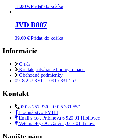
18.00
€
Pridať do košíka
JVD B807
39.00
€
Pridať do košíka
Informácie
O nás
Kontakt, otváracie hodiny a mapa
Obchodné podmienky
0918 257 330
0915 331 557
Kontakt
0918 257 330
0915 331 557
Hodinárstvo EMILI
Emili s.r.o., Pribinova 6 920 01 Hlohovec
Veterna 40, OC Galéria, 917 01 Trnava
Napíšte nám