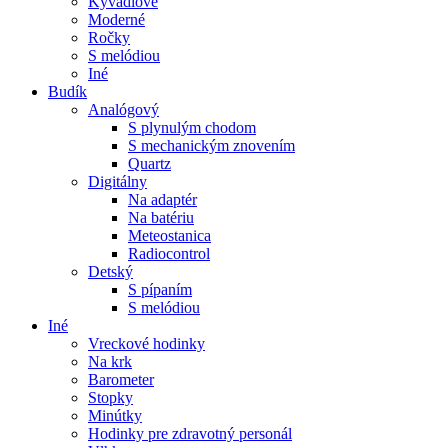
Kyvadlové
Moderné
Ročky
S melódiou
Iné
Budík
Analógový
S plynulým chodom
S mechanickým znovením
Quartz
Digitálny
Na adaptér
Na batériu
Meteostanica
Radiocontrol
Detský
S pípaním
S melódiou
Iné
Vreckové hodinky
Na krk
Barometer
Stopky
Minútky
Hodinky pre zdravotný personál