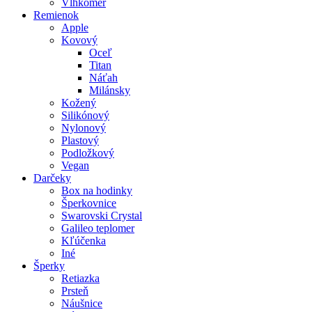
Vlhkomer
Remienok
Apple
Kovový
Oceľ
Titan
Náťah
Milánsky
Kožený
Silikónový
Nylonový
Plastový
Podložkový
Vegan
Darčeky
Box na hodinky
Šperkovnice
Swarovski Crystal
Galileo teplomer
Kľúčenka
Iné
Šperky
Retiazka
Prsteň
Náušnice