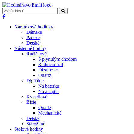
Náramkové hodinky
Dámske
Pánske
Detské
Nástenné hodiny
Ručičkové
S plynulým chodom
Radiocontrol
Dizajnové
Quartz
Digitálne
Na baterku
Na adaptér
Kyvadlové
Bicie
Quartz
Mechanické
Detské
Starožitné
Stolové hodiny