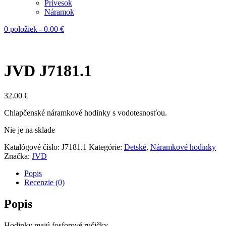
Prívesok
Náramok
0 položiek
-
0.00
€
JVD J7181.1
32.00
€
Chlapčenské náramkové hodinky s vodotesnosťou.
Nie je na sklade
Katalógové číslo:
J7181.1
Kategórie:
Detské
,
Náramkové hodinky
Značka:
JVD
Popis
Recenzie (0)
Popis
Hodinky majú fosforové ručičky.