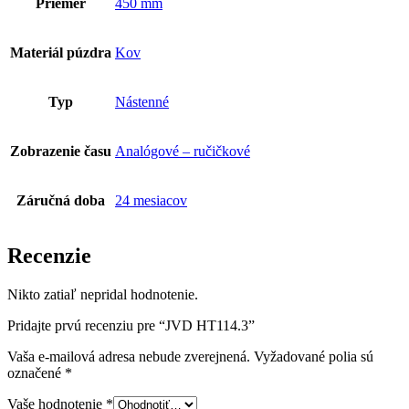
Priemer
450 mm
Materiál púzdra
Kov
Typ
Nástenné
Zobrazenie času
Analógové – ručičkové
Záručná doba
24 mesiacov
Recenzie
Nikto zatiaľ nepridal hodnotenie.
Pridajte prvú recenziu pre “JVD HT114.3”
Vaša e-mailová adresa nebude zverejnená.
Vyžadované polia sú
označené
*
Vaše hodnotenie
*