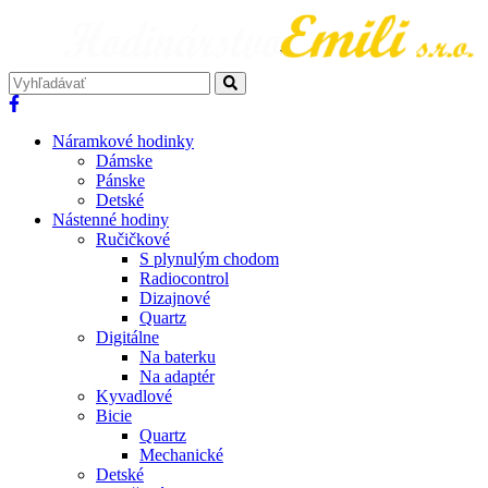
Náramkové hodinky
Dámske
Pánske
Detské
Nástenné hodiny
Ručičkové
S plynulým chodom
Radiocontrol
Dizajnové
Quartz
Digitálne
Na baterku
Na adaptér
Kyvadlové
Bicie
Quartz
Mechanické
Detské