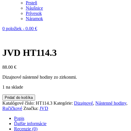
Prsteň
Náušnice
Prívesok
Náramok
0 položiek
-
0.00
€
JVD HT114.3
88.00
€
Dizajnové nástenné hodiny zo zirkonmi.
1 na sklade
Pridať do košíka
Katalógové číslo:
HT114.3
Kategórie:
Dizajnové
,
Nástenné hodiny
,
Ručičkové
Značka:
JVD
Popis
Ďalšie informácie
Recenzie (0)