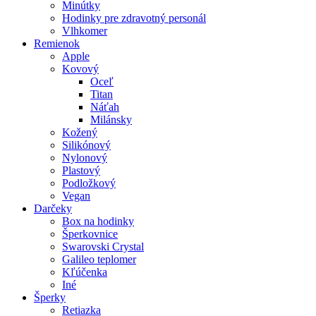
Minútky
Hodinky pre zdravotný personál
Vlhkomer
Remienok
Apple
Kovový
Oceľ
Titan
Náťah
Milánsky
Kožený
Silikónový
Nylonový
Plastový
Podložkový
Vegan
Darčeky
Box na hodinky
Šperkovnice
Swarovski Crystal
Galileo teplomer
Kľúčenka
Iné
Šperky
Retiazka