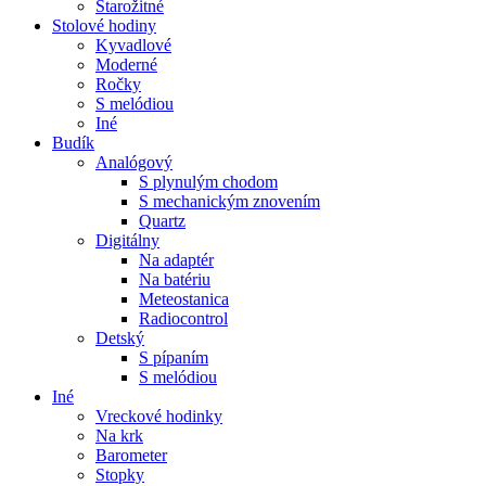
Starožitné
Stolové hodiny
Kyvadlové
Moderné
Ročky
S melódiou
Iné
Budík
Analógový
S plynulým chodom
S mechanickým znovením
Quartz
Digitálny
Na adaptér
Na batériu
Meteostanica
Radiocontrol
Detský
S pípaním
S melódiou
Iné
Vreckové hodinky
Na krk
Barometer
Stopky