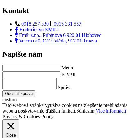
Kontakt
0918 257 330
0915 331 557
Hodinárstvo EMILI
Emili s.r.o., Pribinova 6 920 01 Hlohovec
Veterna 40, OC Galéria, 917 01 Trnava
Napíšte nám
Meno
E-Mail
Správa
Odoslať správu
custom
Táto webová stránka využíva cookies na zlepšenie prehliadania
webu a poskytovanie ďalších funkcií.
Súhlasím
Viac informácií
Privacy & Cookies Policy
Close