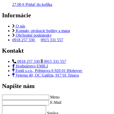
27.00
€
Pridať do košíka
Informácie
O nás
Kontakt, otváracie hodiny a mapa
Obchodné podmienky
0918 257 330
0915 331 557
Kontakt
0918 257 330
0915 331 557
Hodinárstvo EMILI
Emili s.r.o., Pribinova 6 920 01 Hlohovec
Veterna 40, OC Galéria, 917 01 Trnava
Napíšte nám
Meno
E-Mail
Správa