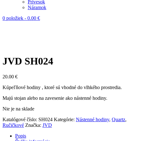
Prívesok
Náramok
0 položiek
-
0.00
€
JVD SH024
20.00
€
Kúpeľňové hodiny , ktoré sú vhodné do vlhkého prostredia.
Majú stojan alebo na zavesenie ako nástenné hodiny.
Nie je na sklade
Katalógové číslo:
SH024
Kategórie:
Nástenné hodiny
,
Quartz
,
Ručičkové
Značka:
JVD
Popis