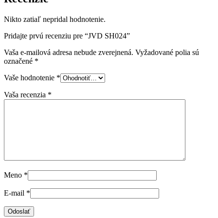
Nikto zatiaľ nepridal hodnotenie.
Pridajte prvú recenziu pre “JVD SH024”
Vaša e-mailová adresa nebude zverejnená.
Vyžadované polia sú
označené
*
Vaše hodnotenie
*
Vaša recenzia
*
Meno
*
E-mail
*