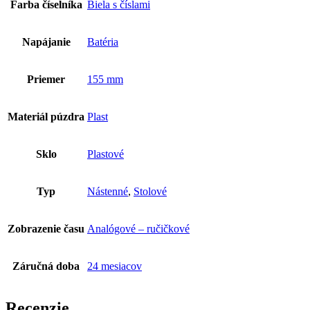
Farba číselníka
Biela s číslami
Napájanie
Batéria
Priemer
155 mm
Materiál púzdra
Plast
Sklo
Plastové
Typ
Nástenné
,
Stolové
Zobrazenie času
Analógové – ručičkové
Záručná doba
24 mesiacov
Recenzie