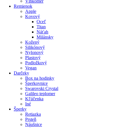
Vlhkomer
Remienok
Apple
Kovový
Oceľ
Titan
Náťah
Milánsky
Kožený
Silikónový
Nylonový
Plastový
Podložkový
Vegan
Darčeky
Box na hodinky
Šperkovnice
Swarovski Crystal
Galileo teplomer
Kľúčenka
Iné
Šperky
Retiazka
Prsteň
Náušnice