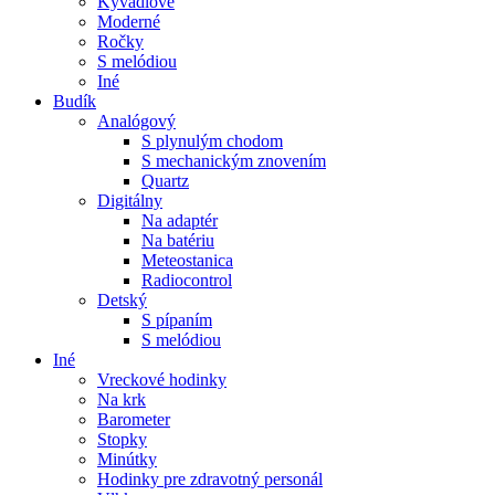
Kyvadlové
Moderné
Ročky
S melódiou
Iné
Budík
Analógový
S plynulým chodom
S mechanickým znovením
Quartz
Digitálny
Na adaptér
Na batériu
Meteostanica
Radiocontrol
Detský
S pípaním
S melódiou
Iné
Vreckové hodinky
Na krk
Barometer
Stopky
Minútky
Hodinky pre zdravotný personál