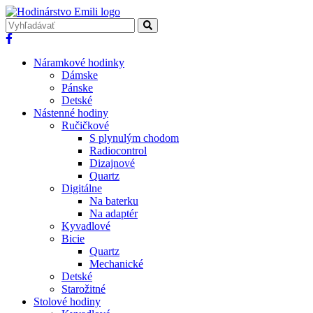
Náramkové hodinky
Dámske
Pánske
Detské
Nástenné hodiny
Ručičkové
S plynulým chodom
Radiocontrol
Dizajnové
Quartz
Digitálne
Na baterku
Na adaptér
Kyvadlové
Bicie
Quartz
Mechanické
Detské
Starožitné
Stolové hodiny