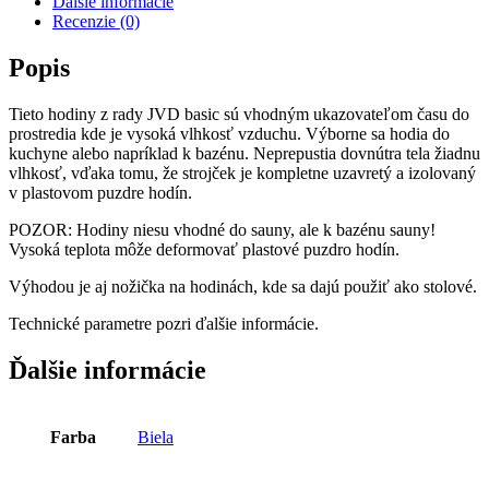
Ďalšie informácie
Recenzie (0)
Popis
Tieto hodiny z rady JVD basic sú vhodným ukazovateľom času do
prostredia kde je vysoká vlhkosť vzduchu. Výborne sa hodia do
kuchyne alebo napríklad k bazénu. Neprepustia dovnútra tela žiadnu
vlhkosť, vďaka tomu, že strojček je kompletne uzavretý a izolovaný
v plastovom puzdre hodín.
POZOR: Hodiny niesu vhodné do sauny, ale k bazénu sauny!
Vysoká teplota môže deformovať plastové puzdro hodín.
Výhodou je aj nožička na hodinách, kde sa dajú použiť ako stolové.
Technické parametre pozri ďalšie informácie.
Ďalšie informácie
Farba
Biela