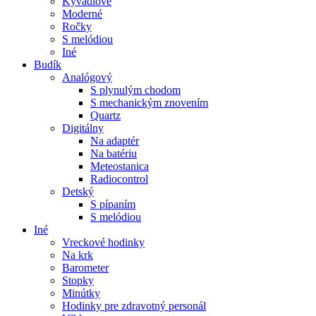
Kyvadlové
Moderné
Ročky
S melódiou
Iné
Budík
Analógový
S plynulým chodom
S mechanickým znovením
Quartz
Digitálny
Na adaptér
Na batériu
Meteostanica
Radiocontrol
Detský
S pípaním
S melódiou
Iné
Vreckové hodinky
Na krk
Barometer
Stopky
Minútky
Hodinky pre zdravotný personál