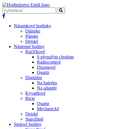
Náramkové hodinky
Dámske
Pánske
Detské
Nástenné hodiny
Ručičkové
S plynulým chodom
Radiocontrol
Dizajnové
Quartz
Digitálne
Na baterku
Na adaptér
Kyvadlové
Bicie
Quartz
Mechanické
Detské
Starožitné
Stolové hodiny