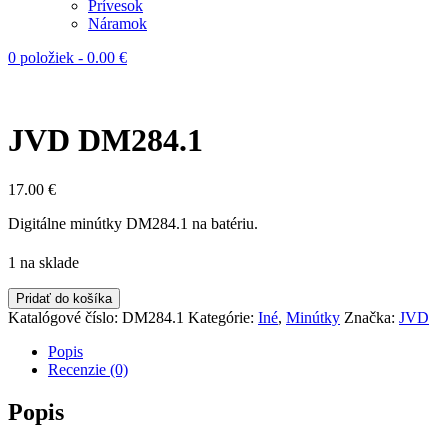
Prívesok
Náramok
0 položiek
-
0.00
€
JVD DM284.1
17.00
€
Digitálne minútky DM284.1 na batériu.
1 na sklade
Pridať do košíka
Katalógové číslo:
DM284.1
Kategórie:
Iné
,
Minútky
Značka:
JVD
Popis
Recenzie (0)
Popis