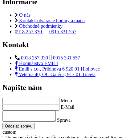
Informácie
O nás
Kontakt, otváracie hodiny a mapa
Obchodné podmienky
0918 257 330
0915 331 557
Kontakt
0918 257 330
0915 331 557
Hodinárstvo EMILI
Emili s.r.o., Pribinova 6 920 01 Hlohovec
Veterna 40, OC Galéria, 917 01 Trnava
Napíšte nám
Meno
E-Mail
Správa
Odoslať správu
custom
Táto webová stránka využíva cookies na zlepšenie prehliadania