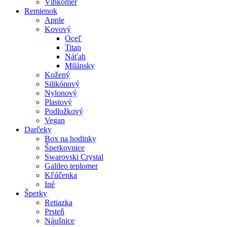
Vlhkomer
Remienok
Apple
Kovový
Oceľ
Titan
Náťah
Milánsky
Kožený
Silikónový
Nylonový
Plastový
Podložkový
Vegan
Darčeky
Box na hodinky
Šperkovnice
Swarovski Crystal
Galileo teplomer
Kľúčenka
Iné
Šperky
Retiazka
Prsteň
Náušnice