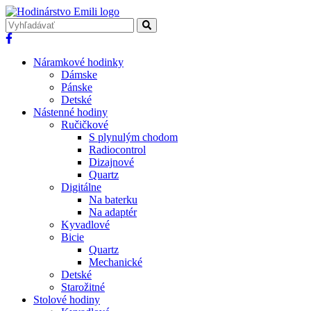
Náramkové hodinky
Dámske
Pánske
Detské
Nástenné hodiny
Ručičkové
S plynulým chodom
Radiocontrol
Dizajnové
Quartz
Digitálne
Na baterku
Na adaptér
Kyvadlové
Bicie
Quartz
Mechanické
Detské
Starožitné
Stolové hodiny