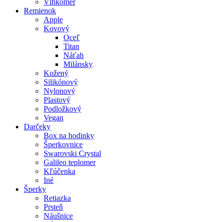
Vlhkomer
Remienok
Apple
Kovový
Oceľ
Titan
Náťah
Milánsky
Kožený
Silikónový
Nylonový
Plastový
Podložkový
Vegan
Darčeky
Box na hodinky
Šperkovnice
Swarovski Crystal
Galileo teplomer
Kľúčenka
Iné
Šperky
Retiazka
Prsteň
Náušnice