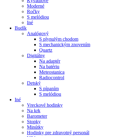
Kyvadlové
Moderné
Ročky
S melódiou
Iné
Budík
Analógový
S plynulým chodom
S mechanickým znovením
Quartz
Digitálny
Na adaptér
Na batériu
Meteostanica
Radiocontrol
Detský
S pípaním
S melódiou
Iné
Vreckové hodinky
Na krk
Barometer
Stopky
Minútky
Hodinky pre zdravotný personál