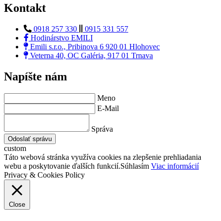
Kontakt
0918 257 330
0915 331 557
Hodinárstvo EMILI
Emili s.r.o., Pribinova 6 920 01 Hlohovec
Veterna 40, OC Galéria, 917 01 Trnava
Napíšte nám
Meno
E-Mail
Správa
Odoslať správu
custom
Táto webová stránka využíva cookies na zlepšenie prehliadania
webu a poskytovanie ďalších funkcií.
Súhlasím
Viac informácií
Privacy & Cookies Policy
Close