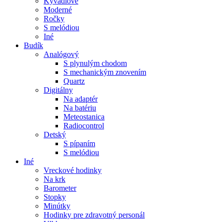
Kyvadlové
Moderné
Ročky
S melódiou
Iné
Budík
Analógový
S plynulým chodom
S mechanickým znovením
Quartz
Digitálny
Na adaptér
Na batériu
Meteostanica
Radiocontrol
Detský
S pípaním
S melódiou
Iné
Vreckové hodinky
Na krk
Barometer
Stopky
Minútky
Hodinky pre zdravotný personál