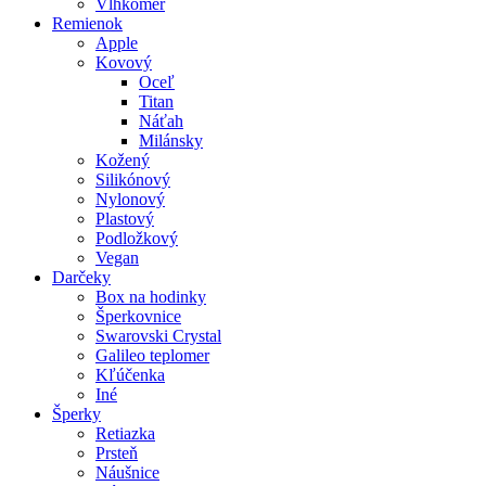
Vlhkomer
Remienok
Apple
Kovový
Oceľ
Titan
Náťah
Milánsky
Kožený
Silikónový
Nylonový
Plastový
Podložkový
Vegan
Darčeky
Box na hodinky
Šperkovnice
Swarovski Crystal
Galileo teplomer
Kľúčenka
Iné
Šperky
Retiazka
Prsteň
Náušnice