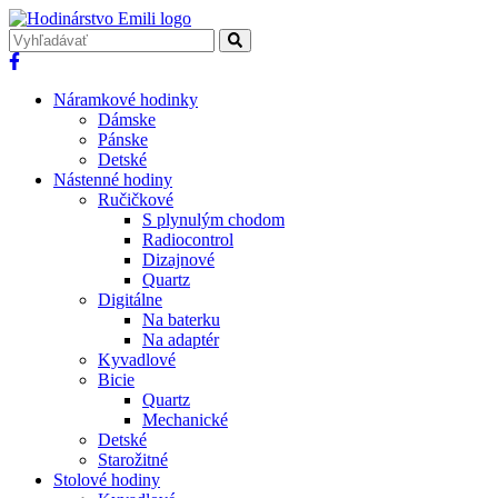
Náramkové hodinky
Dámske
Pánske
Detské
Nástenné hodiny
Ručičkové
S plynulým chodom
Radiocontrol
Dizajnové
Quartz
Digitálne
Na baterku
Na adaptér
Kyvadlové
Bicie
Quartz
Mechanické
Detské
Starožitné
Stolové hodiny