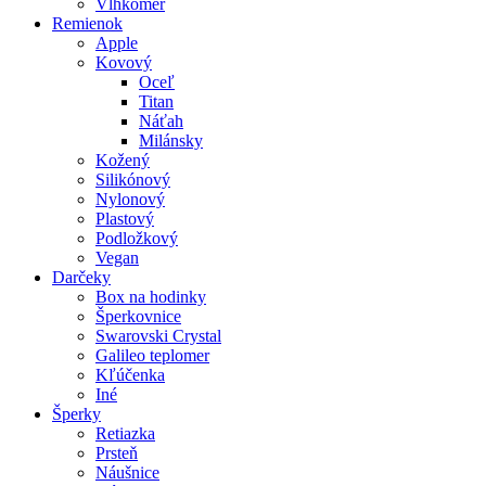
Vlhkomer
Remienok
Apple
Kovový
Oceľ
Titan
Náťah
Milánsky
Kožený
Silikónový
Nylonový
Plastový
Podložkový
Vegan
Darčeky
Box na hodinky
Šperkovnice
Swarovski Crystal
Galileo teplomer
Kľúčenka
Iné
Šperky
Retiazka
Prsteň
Náušnice