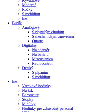
Kyvadlové
Moderné
Ročky
S melódiou
Iné
Budík
Analógový
S plynulým chodom
S mechanickým znovením
Quartz
Digitálny
Na adaptér
Na batériu
Meteostanica
Radiocontrol
Detský
S pípaním
S melódiou
Iné
Vreckové hodinky
Na krk
Barometer
Stopky
Minútky
Hodinky pre zdravotný personál