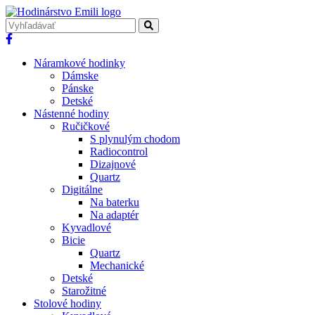
Náramkové hodinky
Dámske
Pánske
Detské
Nástenné hodiny
Ručičkové
S plynulým chodom
Radiocontrol
Dizajnové
Quartz
Digitálne
Na baterku
Na adaptér
Kyvadlové
Bicie
Quartz
Mechanické
Detské
Starožitné
Stolové hodiny