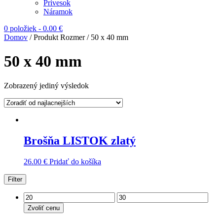
Prívesok
Náramok
0 položiek
-
0.00
€
Domov
/ Produkt Rozmer / 50 x 40 mm
50 x 40 mm
Zobrazený jediný výsledok
Brošňa LISTOK zlatý
26.00
€
Pridať do košíka
Filter
Zvoliť cenu