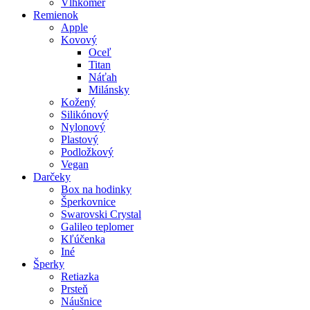
Vlhkomer
Remienok
Apple
Kovový
Oceľ
Titan
Náťah
Milánsky
Kožený
Silikónový
Nylonový
Plastový
Podložkový
Vegan
Darčeky
Box na hodinky
Šperkovnice
Swarovski Crystal
Galileo teplomer
Kľúčenka
Iné
Šperky
Retiazka
Prsteň
Náušnice