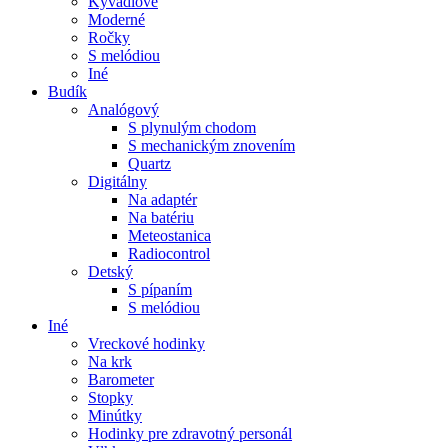
Kyvadlové
Moderné
Ročky
S melódiou
Iné
Budík
Analógový
S plynulým chodom
S mechanickým znovením
Quartz
Digitálny
Na adaptér
Na batériu
Meteostanica
Radiocontrol
Detský
S pípaním
S melódiou
Iné
Vreckové hodinky
Na krk
Barometer
Stopky
Minútky
Hodinky pre zdravotný personál