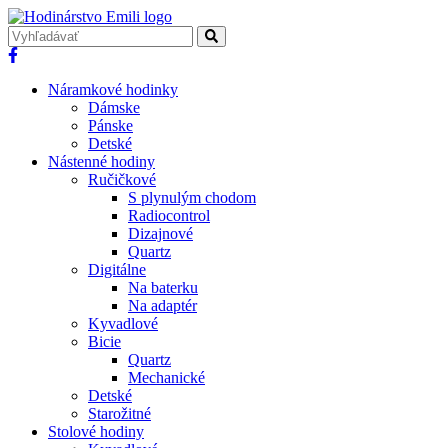
Náramkové hodinky
Dámske
Pánske
Detské
Nástenné hodiny
Ručičkové
S plynulým chodom
Radiocontrol
Dizajnové
Quartz
Digitálne
Na baterku
Na adaptér
Kyvadlové
Bicie
Quartz
Mechanické
Detské
Starožitné
Stolové hodiny