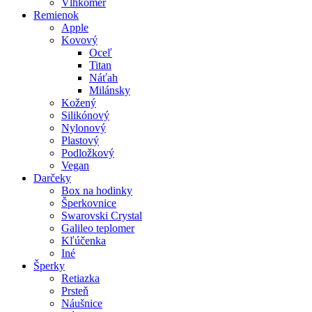
Vlhkomer
Remienok
Apple
Kovový
Oceľ
Titan
Náťah
Milánsky
Kožený
Silikónový
Nylonový
Plastový
Podložkový
Vegan
Darčeky
Box na hodinky
Šperkovnice
Swarovski Crystal
Galileo teplomer
Kľúčenka
Iné
Šperky
Retiazka
Prsteň
Náušnice