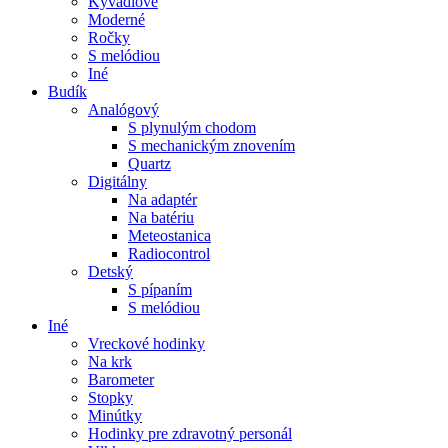
Kyvadlové
Moderné
Ročky
S melódiou
Iné
Budík
Analógový
S plynulým chodom
S mechanickým znovením
Quartz
Digitálny
Na adaptér
Na batériu
Meteostanica
Radiocontrol
Detský
S pípaním
S melódiou
Iné
Vreckové hodinky
Na krk
Barometer
Stopky
Minútky
Hodinky pre zdravotný personál