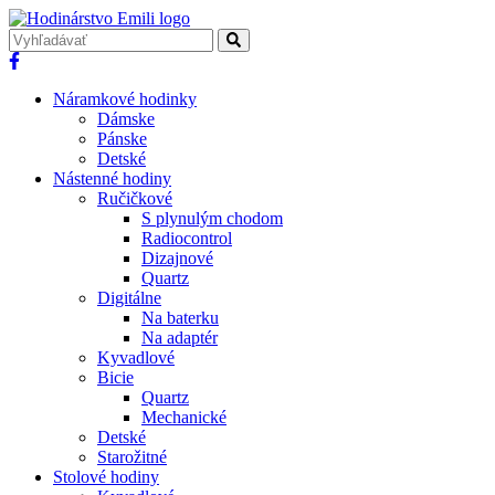
Náramkové hodinky
Dámske
Pánske
Detské
Nástenné hodiny
Ručičkové
S plynulým chodom
Radiocontrol
Dizajnové
Quartz
Digitálne
Na baterku
Na adaptér
Kyvadlové
Bicie
Quartz
Mechanické
Detské
Starožitné
Stolové hodiny