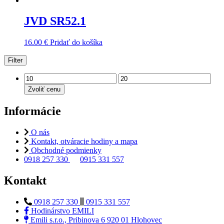
JVD SR52.1
16.00
€
Pridať do košíka
Filter
Zvoliť cenu
Informácie
O nás
Kontakt, otváracie hodiny a mapa
Obchodné podmienky
0918 257 330
0915 331 557
Kontakt
0918 257 330
0915 331 557
Hodinárstvo EMILI
Emili s.r.o., Pribinova 6 920 01 Hlohovec