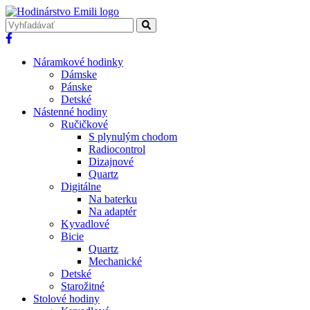
Náramkové hodinky
Dámske
Pánske
Detské
Nástenné hodiny
Ručičkové
S plynulým chodom
Radiocontrol
Dizajnové
Quartz
Digitálne
Na baterku
Na adaptér
Kyvadlové
Bicie
Quartz
Mechanické
Detské
Starožitné
Stolové hodiny