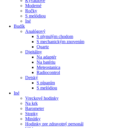
Kyvadlové
Moderné
Ročky
S melódiou
Iné
Budík
Analógový
S plynulým chodom
S mechanickým znovením
Quartz
Digitálny
Na adaptér
Na batériu
Meteostanica
Radiocontrol
Detský
S pípaním
S melódiou
Iné
Vreckové hodinky
Na krk
Barometer
Stopky
Minútky
Hodinky pre zdravotný personál