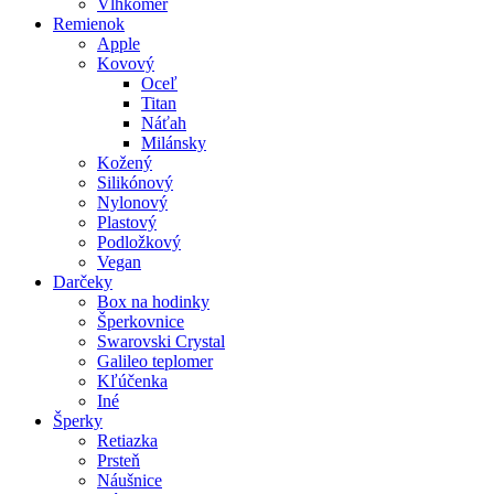
Vlhkomer
Remienok
Apple
Kovový
Oceľ
Titan
Náťah
Milánsky
Kožený
Silikónový
Nylonový
Plastový
Podložkový
Vegan
Darčeky
Box na hodinky
Šperkovnice
Swarovski Crystal
Galileo teplomer
Kľúčenka
Iné
Šperky
Retiazka
Prsteň
Náušnice