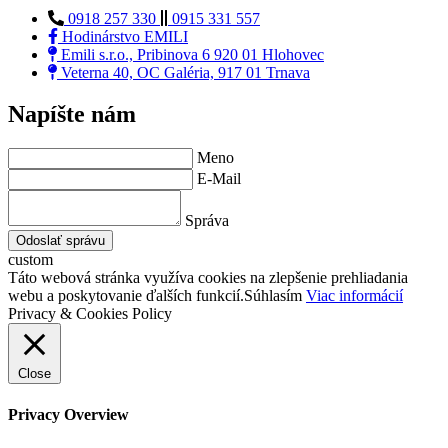
0918 257 330
0915 331 557
Hodinárstvo EMILI
Emili s.r.o., Pribinova 6 920 01 Hlohovec
Veterna 40, OC Galéria, 917 01 Trnava
Napíšte nám
Meno
E-Mail
Správa
Odoslať správu
custom
Táto webová stránka využíva cookies na zlepšenie prehliadania
webu a poskytovanie ďalších funkcií.
Súhlasím
Viac informácií
Privacy & Cookies Policy
Close
Privacy Overview