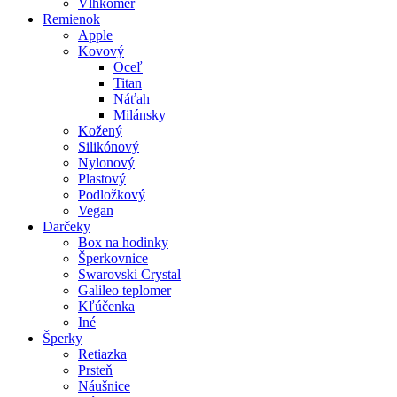
Vlhkomer
Remienok
Apple
Kovový
Oceľ
Titan
Náťah
Milánsky
Kožený
Silikónový
Nylonový
Plastový
Podložkový
Vegan
Darčeky
Box na hodinky
Šperkovnice
Swarovski Crystal
Galileo teplomer
Kľúčenka
Iné
Šperky
Retiazka
Prsteň
Náušnice