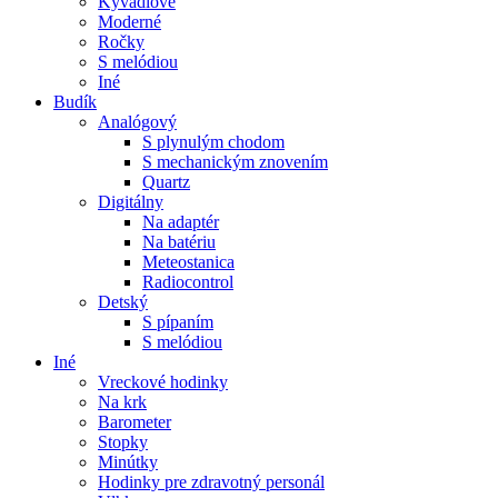
Kyvadlové
Moderné
Ročky
S melódiou
Iné
Budík
Analógový
S plynulým chodom
S mechanickým znovením
Quartz
Digitálny
Na adaptér
Na batériu
Meteostanica
Radiocontrol
Detský
S pípaním
S melódiou
Iné
Vreckové hodinky
Na krk
Barometer
Stopky
Minútky
Hodinky pre zdravotný personál