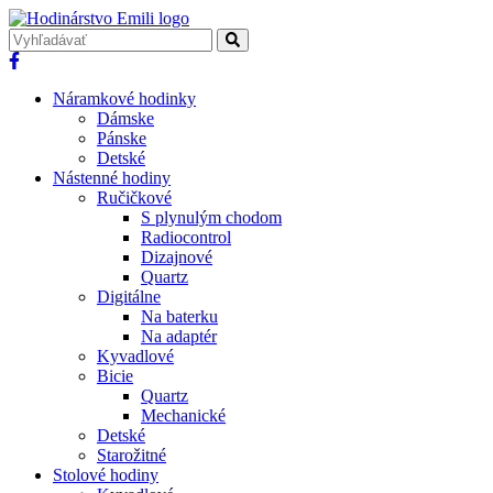
Náramkové hodinky
Dámske
Pánske
Detské
Nástenné hodiny
Ručičkové
S plynulým chodom
Radiocontrol
Dizajnové
Quartz
Digitálne
Na baterku
Na adaptér
Kyvadlové
Bicie
Quartz
Mechanické
Detské
Starožitné
Stolové hodiny