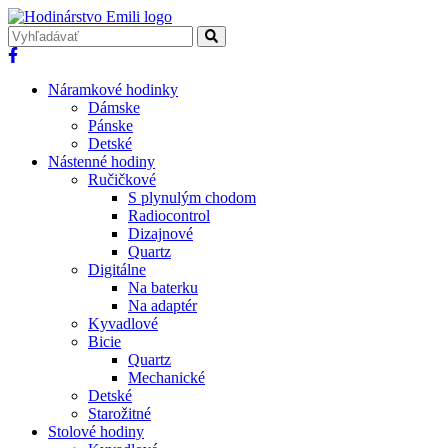
Náramkové hodinky
Dámske
Pánske
Detské
Nástenné hodiny
Ručičkové
S plynulým chodom
Radiocontrol
Dizajnové
Quartz
Digitálne
Na baterku
Na adaptér
Kyvadlové
Bicie
Quartz
Mechanické
Detské
Starožitné
Stolové hodiny