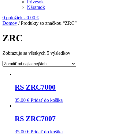
Prívesok
Náramok
0 položiek
-
0.00
€
Domov
/ Produkty so značkou “ZRC”
ZRC
Zobrazuje sa všetkych 5 výsledkov
RS ZRC7000
35.00
€
Pridať do košíka
RS ZRC7007
35.00
€
Pridať do košíka