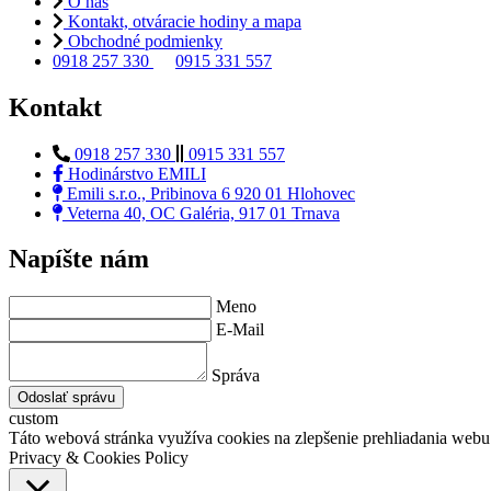
O nás
Kontakt, otváracie hodiny a mapa
Obchodné podmienky
0918 257 330
0915 331 557
Kontakt
0918 257 330
0915 331 557
Hodinárstvo EMILI
Emili s.r.o., Pribinova 6 920 01 Hlohovec
Veterna 40, OC Galéria, 917 01 Trnava
Napíšte nám
Meno
E-Mail
Správa
Odoslať správu
custom
Táto webová stránka využíva cookies na zlepšenie prehliadania webu 
Privacy & Cookies Policy