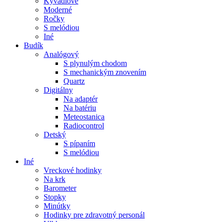
Kyvadlové
Moderné
Ročky
S melódiou
Iné
Budík
Analógový
S plynulým chodom
S mechanickým znovením
Quartz
Digitálny
Na adaptér
Na batériu
Meteostanica
Radiocontrol
Detský
S pípaním
S melódiou
Iné
Vreckové hodinky
Na krk
Barometer
Stopky
Minútky
Hodinky pre zdravotný personál