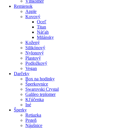
Vlhkomer
Remienok
Apple
Kovový
Oceľ
Titan
Náťah
Milánsky
Kožený
Silikónový
Nylonový
Plastový
Podložkový
Vegan
Darčeky
Box na hodinky
Šperkovnice
Swarovski Crystal
Galileo teplomer
Kľúčenka
Iné
Šperky
Retiazka
Prsteň
Náušnice