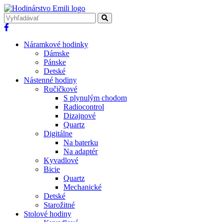
Náramkové hodinky
Dámske
Pánske
Detské
Nástenné hodiny
Ručičkové
S plynulým chodom
Radiocontrol
Dizajnové
Quartz
Digitálne
Na baterku
Na adaptér
Kyvadlové
Bicie
Quartz
Mechanické
Detské
Starožitné
Stolové hodiny