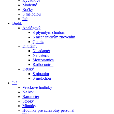
Kyvadlové
Moderné
Ročky
S melódiou
Iné
Budík
Analógový
S plynulým chodom
S mechanickým znovením
Quartz
Digitálny
Na adaptér
Na batériu
Meteostanica
Radiocontrol
Detský
S pípaním
S melódiou
Iné
Vreckové hodinky
Na krk
Barometer
Stopky
Minútky
Hodinky pre zdravotný personál