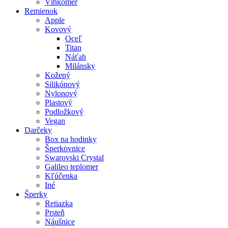
Vlhkomer
Remienok
Apple
Kovový
Oceľ
Titan
Náťah
Milánsky
Kožený
Silikónový
Nylonový
Plastový
Podložkový
Vegan
Darčeky
Box na hodinky
Šperkovnice
Swarovski Crystal
Galileo teplomer
Kľúčenka
Iné
Šperky
Retiazka
Prsteň
Náušnice