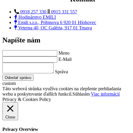
0918 257 330
0915 331 557
Hodinárstvo EMILI
Emili s.r.o., Pribinova 6 920 01 Hlohovec
Veterna 40, OC Galéria, 917 01 Trnava
Napíšte nám
Meno
E-Mail
Správa
Odoslať správu
custom
Táto webová stránka využíva cookies na zlepšenie prehliadania
webu a poskytovanie ďalších funkcií.
Súhlasím
Viac informácií
Privacy & Cookies Policy
Close
Privacy Overview