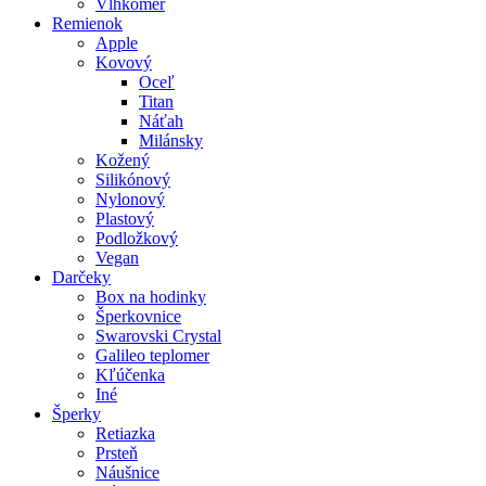
Vlhkomer
Remienok
Apple
Kovový
Oceľ
Titan
Náťah
Milánsky
Kožený
Silikónový
Nylonový
Plastový
Podložkový
Vegan
Darčeky
Box na hodinky
Šperkovnice
Swarovski Crystal
Galileo teplomer
Kľúčenka
Iné
Šperky
Retiazka
Prsteň
Náušnice