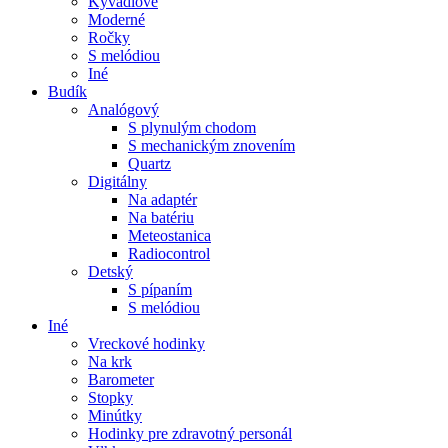
Kyvadlové
Moderné
Ročky
S melódiou
Iné
Budík
Analógový
S plynulým chodom
S mechanickým znovením
Quartz
Digitálny
Na adaptér
Na batériu
Meteostanica
Radiocontrol
Detský
S pípaním
S melódiou
Iné
Vreckové hodinky
Na krk
Barometer
Stopky
Minútky
Hodinky pre zdravotný personál