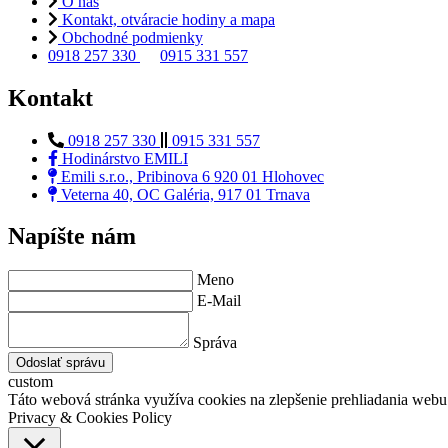
O nás
Kontakt, otváracie hodiny a mapa
Obchodné podmienky
0918 257 330
0915 331 557
Kontakt
0918 257 330
0915 331 557
Hodinárstvo EMILI
Emili s.r.o., Pribinova 6 920 01 Hlohovec
Veterna 40, OC Galéria, 917 01 Trnava
Napíšte nám
Meno
E-Mail
Správa
Odoslať správu
custom
Táto webová stránka využíva cookies na zlepšenie prehliadania webu 
Privacy & Cookies Policy