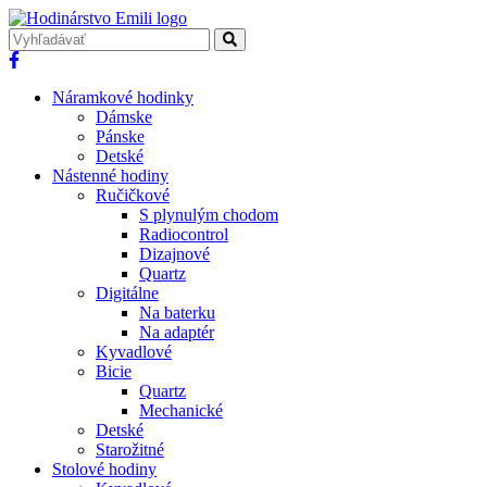
Náramkové hodinky
Dámske
Pánske
Detské
Nástenné hodiny
Ručičkové
S plynulým chodom
Radiocontrol
Dizajnové
Quartz
Digitálne
Na baterku
Na adaptér
Kyvadlové
Bicie
Quartz
Mechanické
Detské
Starožitné
Stolové hodiny