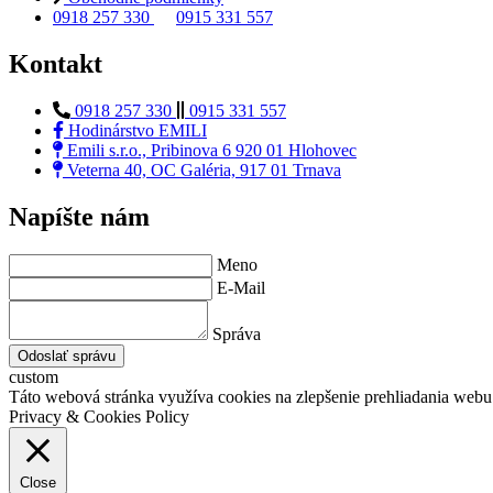
0918 257 330
0915 331 557
Kontakt
0918 257 330
0915 331 557
Hodinárstvo EMILI
Emili s.r.o., Pribinova 6 920 01 Hlohovec
Veterna 40, OC Galéria, 917 01 Trnava
Napíšte nám
Meno
E-Mail
Správa
Odoslať správu
custom
Táto webová stránka využíva cookies na zlepšenie prehliadania webu 
Privacy & Cookies Policy
Close