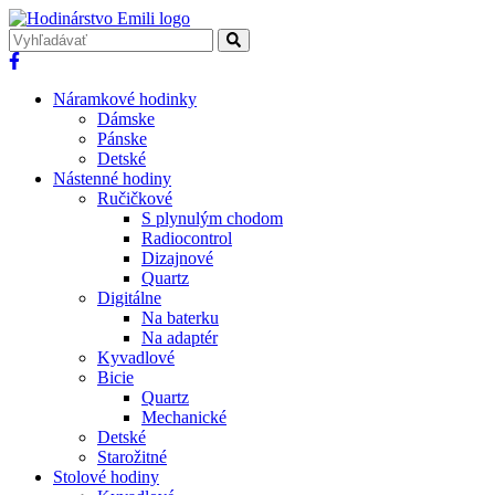
Náramkové hodinky
Dámske
Pánske
Detské
Nástenné hodiny
Ručičkové
S plynulým chodom
Radiocontrol
Dizajnové
Quartz
Digitálne
Na baterku
Na adaptér
Kyvadlové
Bicie
Quartz
Mechanické
Detské
Starožitné
Stolové hodiny