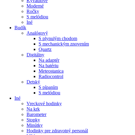
Kyvadlové
Moderné
Ročky
S melódiou
Iné
Budík
Analógový
S plynulým chodom
S mechanickým znovením
Quartz
Digitálny
Na adaptér
Na batériu
Meteostanica
Radiocontrol
Detský
S pípaním
S melódiou
Iné
Vreckové hodinky
Na krk
Barometer
Stopky
Minútky
Hodinky pre zdravotný personál