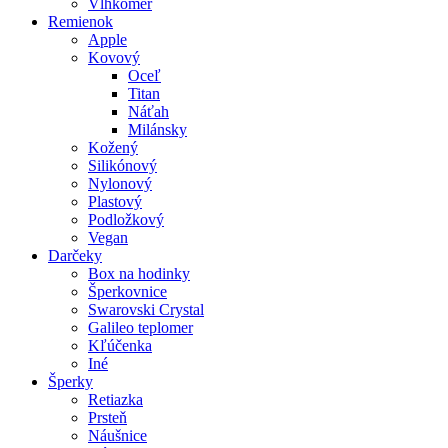
Vlhkomer
Remienok
Apple
Kovový
Oceľ
Titan
Náťah
Milánsky
Kožený
Silikónový
Nylonový
Plastový
Podložkový
Vegan
Darčeky
Box na hodinky
Šperkovnice
Swarovski Crystal
Galileo teplomer
Kľúčenka
Iné
Šperky
Retiazka
Prsteň
Náušnice