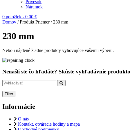
Prívesok
Náramok
0 položiek
-
0.00
€
Domov
/ Produkt Priemer / 230 mm
230 mm
Neboli nájdené žiadne produkty vyhovujúce vašemu výberu.
Nenašli ste čo hľadáte? Skúste vyhľadávnie produktov
Filter
Informácie
O nás
Kontakt, otváracie hodiny a mapa
Obchodné podmienky