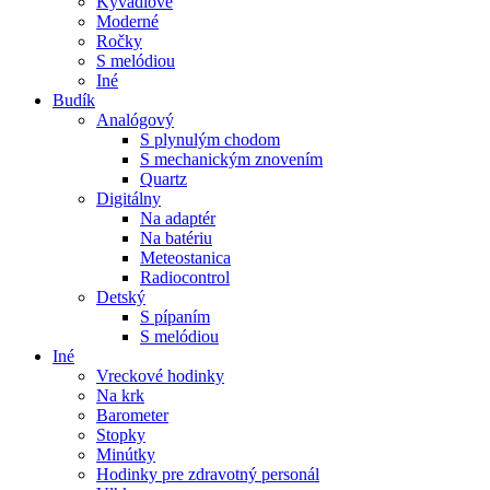
Kyvadlové
Moderné
Ročky
S melódiou
Iné
Budík
Analógový
S plynulým chodom
S mechanickým znovením
Quartz
Digitálny
Na adaptér
Na batériu
Meteostanica
Radiocontrol
Detský
S pípaním
S melódiou
Iné
Vreckové hodinky
Na krk
Barometer
Stopky
Minútky
Hodinky pre zdravotný personál