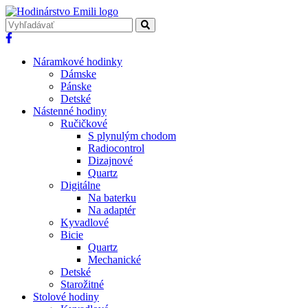
Náramkové hodinky
Dámske
Pánske
Detské
Nástenné hodiny
Ručičkové
S plynulým chodom
Radiocontrol
Dizajnové
Quartz
Digitálne
Na baterku
Na adaptér
Kyvadlové
Bicie
Quartz
Mechanické
Detské
Starožitné
Stolové hodiny