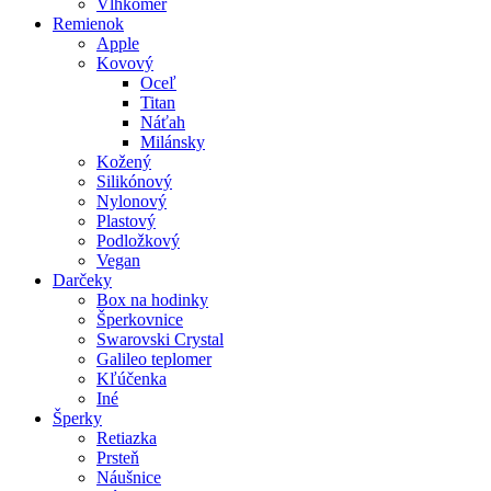
Vlhkomer
Remienok
Apple
Kovový
Oceľ
Titan
Náťah
Milánsky
Kožený
Silikónový
Nylonový
Plastový
Podložkový
Vegan
Darčeky
Box na hodinky
Šperkovnice
Swarovski Crystal
Galileo teplomer
Kľúčenka
Iné
Šperky
Retiazka
Prsteň
Náušnice