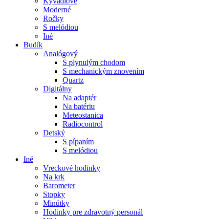
Kyvadlové
Moderné
Ročky
S melódiou
Iné
Budík
Analógový
S plynulým chodom
S mechanickým znovením
Quartz
Digitálny
Na adaptér
Na batériu
Meteostanica
Radiocontrol
Detský
S pípaním
S melódiou
Iné
Vreckové hodinky
Na krk
Barometer
Stopky
Minútky
Hodinky pre zdravotný personál