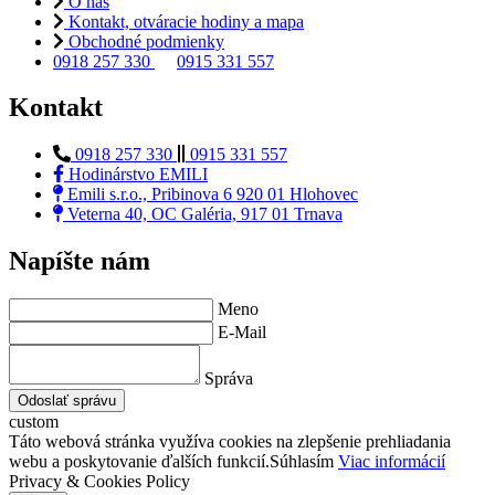
O nás
Kontakt, otváracie hodiny a mapa
Obchodné podmienky
0918 257 330
0915 331 557
Kontakt
0918 257 330
0915 331 557
Hodinárstvo EMILI
Emili s.r.o., Pribinova 6 920 01 Hlohovec
Veterna 40, OC Galéria, 917 01 Trnava
Napíšte nám
Meno
E-Mail
Správa
Odoslať správu
custom
Táto webová stránka využíva cookies na zlepšenie prehliadania
webu a poskytovanie ďalších funkcií.
Súhlasím
Viac informácií
Privacy & Cookies Policy