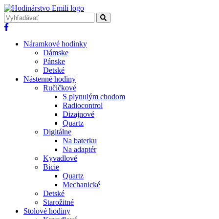
Náramkové hodinky
Dámske
Pánske
Detské
Nástenné hodiny
Ručičkové
S plynulým chodom
Radiocontrol
Dizajnové
Quartz
Digitálne
Na baterku
Na adaptér
Kyvadlové
Bicie
Quartz
Mechanické
Detské
Starožitné
Stolové hodiny