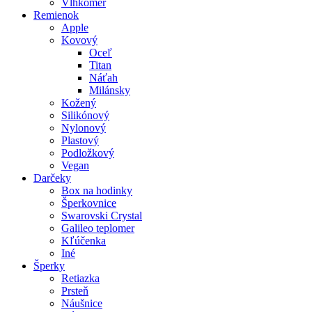
Vlhkomer
Remienok
Apple
Kovový
Oceľ
Titan
Náťah
Milánsky
Kožený
Silikónový
Nylonový
Plastový
Podložkový
Vegan
Darčeky
Box na hodinky
Šperkovnice
Swarovski Crystal
Galileo teplomer
Kľúčenka
Iné
Šperky
Retiazka
Prsteň
Náušnice