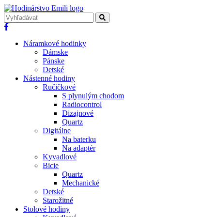
Náramkové hodinky
Dámske
Pánske
Detské
Nástenné hodiny
Ručičkové
S plynulým chodom
Radiocontrol
Dizajnové
Quartz
Digitálne
Na baterku
Na adaptér
Kyvadlové
Bicie
Quartz
Mechanické
Detské
Starožitné
Stolové hodiny