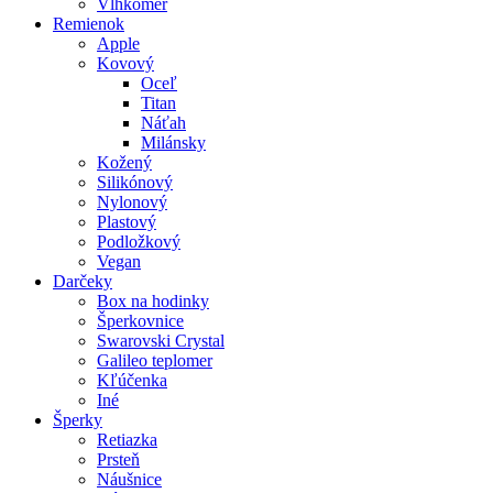
Vlhkomer
Remienok
Apple
Kovový
Oceľ
Titan
Náťah
Milánsky
Kožený
Silikónový
Nylonový
Plastový
Podložkový
Vegan
Darčeky
Box na hodinky
Šperkovnice
Swarovski Crystal
Galileo teplomer
Kľúčenka
Iné
Šperky
Retiazka
Prsteň
Náušnice