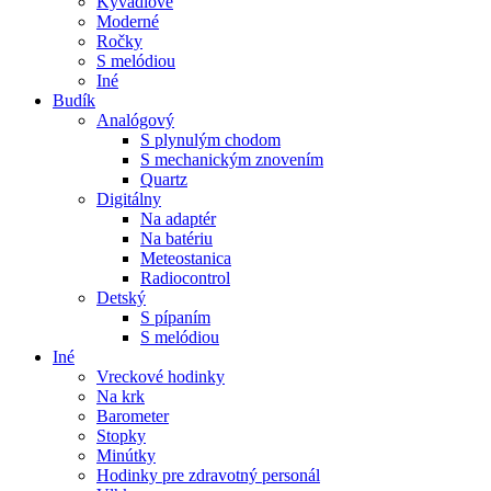
Kyvadlové
Moderné
Ročky
S melódiou
Iné
Budík
Analógový
S plynulým chodom
S mechanickým znovením
Quartz
Digitálny
Na adaptér
Na batériu
Meteostanica
Radiocontrol
Detský
S pípaním
S melódiou
Iné
Vreckové hodinky
Na krk
Barometer
Stopky
Minútky
Hodinky pre zdravotný personál